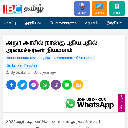
Listen
Watch
Apps
முகப்பு
அரசியல்
பொருளாதாரம்
சமூகம்
இந்தியா
அநுர அரசில் நான்கு புதிய பதில்
அமைச்சர்கள் நியமனம்
Anura Kumara Dissanayaka
Government Of Sri Lanka
Sri Lankan Peoples
By Dilakshan
a year ago
விளம்பரம்
2025ஆம் ஆண்டுக்கான உலக அரசுகள் உச்சி