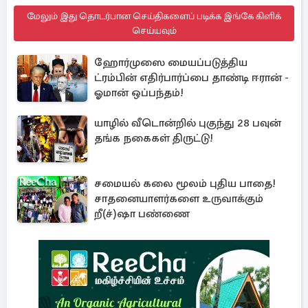
மேலும் இது தொடர்பான செய்திகளைப் படிக்க இங்கே கிளிக்
செய்யவும்
ஹோர்முஸை மையப்படுத்திய
ட்ரம்பின் எதிர்பார்ப்பை தாண்டி ஈரான் -
ஓமான் ஒப்பந்தம்!
யாழில் வீடொன்றில் புகுந்து 28 பவுன்
தங்க நகைகள் திருட்டு!
சமையல் கலை மூலம் புதிய பாதை!
சாதனையாளர்களை உருவாக்கும்
றீ(ச்)ஷா பண்ணை