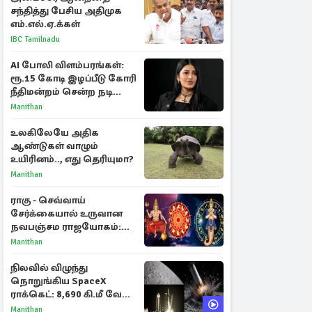
சந்தித்து பேசிய அதிமுக
எம்.எல்.ஏ.க்கள்
IBC Tamilnadu
AI போலி விளம்பரங்கள்:
ரூ.15 கோடி இழப்பீடு கோரி
நீதிமன்றம் சென்ற நடிகை
ஸ்ருதி ஹாசன்!
Manithan
உலகிலேயே அதிக
ஆண்டுகள் வாழும்
உயிரினம்.., எது தெரியுமா?
Manithan
ராகு - செவ்வாய்
சேர்க்கையால் உருவான
நவபஞ்சம ராஜயோகம்:
அதிர்ஷ்டம் பெறும் 3
Manithan
ராசிகள்!
நிலவில் விழுந்து
நொறுங்கிய SpaceX
ராக்கெட்: 8,690 கி.மீ வேக
மோதலால் உருவான புதிய
Manithan