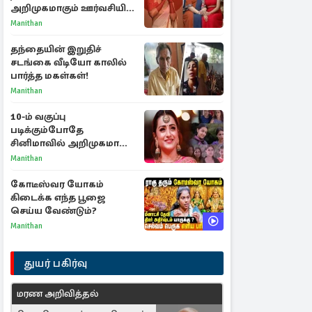
அறிமுகமாகும் ஊர்வசியின்
மகள் தேஜலட்சுமி!
Manithan
தந்தையின் இறுதிச்
சடங்கை வீடியோ காலில்
பார்த்த மகள்கள்!
Manithan
10-ம் வகுப்பு
படிக்கும்போதே
சினிமாவில் அறிமுகமான
த்ரிஷா! உண்மையை
Manithan
பகிர்ந்த இயக்குநர் பிரவீன்
காந்தி
கோடீஸ்வர யோகம்
கிடைக்க எந்த பூஜை
செய்ய வேண்டும்?
Manithan
துயர் பகிர்வு
மரண அறிவித்தல்