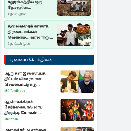
சதுரங்கத்தில் ஒரு
தேசத்தின்
தீர்க்கதரிசனம் :
1 நாள் முன்
சுதுமலை பிரகடனம்
ஒரு வரலாற்றுப் பாடம்
தலைவரைக் காணத்
திரண்ட மக்கள்
வெள்ளம்... வரலாற்றுச்
சிறப்புமிக்க சுதுமலைப்
2 நாட்கள் முன்
பிரகடனம்…
ஏனைய செய்திகள்
ஆறுகள் இணைப்புத்
திட்டம்: விரைவான
செயல்பாட்டுக்கு
பிரதமருக்கு முதலமைச்சர்
IBC Tamilnadu
கடிதம்
புதன்–சுக்கிரன்
சேர்க்கையால் லாப
திருஷ்டி யோகம்:
அதிர்ஷ்டம் பெறும் டாப் 3
Manithan
ராசிகள்!
அமைச்சர் ஆனந்தை