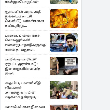
சான்றுப்பொருட்கள்
சூரியனின் அரிய அதி
துல்லியப் காட்சி
வெளியீடு! மர்மங்களை
கண்டறிந்த
விஞ்ஞானிகள்
ட்ரம்பை பின்வாங்கச்
சொல்லுங்கள்!
வளைகுடா நாடுகளுக்கு
ஈரான் தாக்குதல்
எச்சரிக்கை
யாழில் தாயாருடன்
ஏற்பட்ட முரண்பாடு :
இளைஞனின் விபரீத
முடிவு
தையிட்டி பவானி வீதி
விவகாரம்
:காவல்துறையின்
வழக்கை தள்ளுபடி
செய்தது நீதிமன்றம்
பலாலி விமான நிலைய