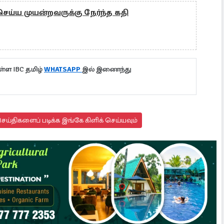
ய்ய முயன்றவருக்கு நேர்ந்த கதி
்ள IBC தமிழ்
WHATSAPP
இல் இணைந்து
ய்திகளைப் படிக்க இங்கே கிளிக் செய்யவும்