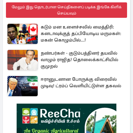
மேலும் இது தொடர்பான செய்திகளைப் படிக்க இங்கே கிளிக்
செய்யவும்
கடும் மன உளைச்சலில் மைத்திரி:
கனடாவுக்குத் தப்பியோடிய மருமகள்:
மகன் கொழும்பில்...!
நண்பர்கள் - குடும்பத்தினர் தயவில்
வாழும் ராஜித! தொலைக்காட்சியில்
குமுறல்
ஈரானுடனான போருக்கு விரைவில்
முடிவு! ட்ரம்ப் வெளியிட்டுள்ள தகவல்