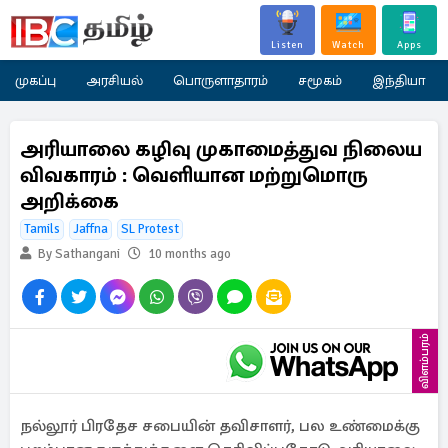
Listen
Watch
Apps
முகப்பு
அரசியல்
பொருளாதாரம்
சமூகம்
இந்தியா
அரியாலை கழிவு முகாமைத்துவ நிலைய
விவகாரம் : வெளியான மற்றுமொரு
அறிக்கை
Tamils
Jaffna
SL Protest
By Sathangani
10 months ago
விளம்பரம்
நல்லூர் பிரதேச சபையின் தவிசாளர், பல உண்மைக்கு