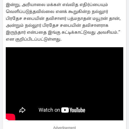
இன்று, அரியாலை மக்கள் எவ்வித எதிர்ப்பையும்
வெளிப்படுத்தவில்லை எனக் கூறுகின்ற நல்லூர்
பிரதேச சபையின் தவிசாளர் பத்மநாதன் மயூரன் தான்,
அன்றும் நல்லூர் பிரதேச சபையின் தவிசாளராக
இருந்தார் என்பதை இங்கு சுட்டிக்காட்டுவது அவசியம்.”
என குறிப்பிடப்பட்டுள்ளது.
Advertisement