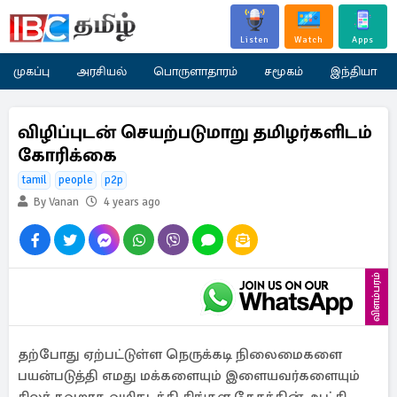
Listen
Watch
Apps
முகப்பு
அரசியல்
பொருளாதாரம்
சமூகம்
இந்தியா
விழிப்புடன் செயற்படுமாறு தமிழர்களிடம்
கோரிக்கை
tamil
people
p2p
By Vanan
4 years ago
விளம்பரம்
தற்போது ஏற்பட்டுள்ள நெருக்கடி நிலைமைகளை
பயன்படுத்தி எமது மக்களையும் இளையவர்களையும்