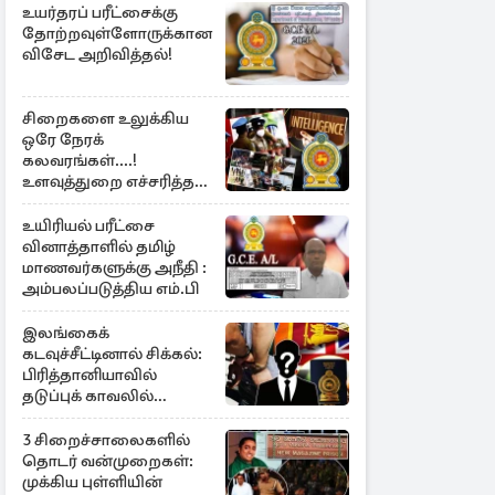
உயர்தரப் பரீட்சைக்கு
தோற்றவுள்ளோருக்கான
விசேட அறிவித்தல்!
சிறைகளை உலுக்கிய
ஒரே நேரக்
கலவரங்கள்....!
உளவுத்துறை எச்சரித்த
பாரிய சதி அம்பலம்
உயிரியல் பரீட்சை
வினாத்தாளில் தமிழ்
மாணவர்களுக்கு அநீதி :
அம்பலப்படுத்திய எம்.பி
இலங்கைக்
கடவுச்சீட்டினால் சிக்கல்:
பிரித்தானியாவில்
தடுப்புக் காவலில்
முன்னாள் எம்.பி!
3 சிறைச்சாலைகளில்
தொடர் வன்முறைகள்:
முக்கிய புள்ளியின்