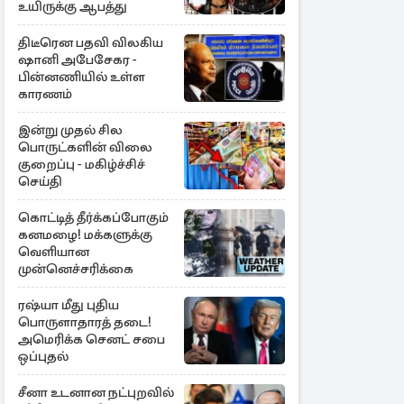
உயிருக்கு ஆபத்து
திடீரென பதவி விலகிய
ஷானி அபேசேகர -
பின்னணியில் உள்ள
காரணம்
இன்று முதல் சில
பொருட்களின் விலை
குறைப்பு - மகிழ்ச்சிச்
செய்தி
கொட்டித் தீர்க்கப்போகும்
கனமழை! மக்களுக்கு
வெளியான
முன்னெச்சரிக்கை
ரஷ்யா மீது புதிய
பொருளாதாரத் தடை!
அமெரிக்க செனட் சபை
ஒப்புதல்
சீனா உடனான நட்புறவில்