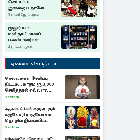
செய்யப்பட்ட
இன்றைய நாளே
செம்மணி
3 மணி நேரம் முன்
இனப்படுகொலை
தினம்…!
மூதூர் ACF
மனிதாபிமானப்
பணியாளர்கள்
படுகொலை (2006): 20
2 நாட்கள் முன்
ஆண்டுகளாகியும் நீதி
மறுக்கப்பட்ட
ஏனைய செய்திகள்
மனிதாபிமானப்
பேரவலம்
செல்வமகள் சேமிப்பு
திட்டம்.., மாதம் ரூ.3,000
சேமித்தால் எவ்வளவு
கிடைக்கும்?
Manithan
ஆகஸ்ட் 11ல் உருவாகும்
கஜகேசரி ராஜயோகம்:
தொழில் நிலையில்
அதிர்ஷ்டம் பெறும் 3
Manithan
ராசிகள்!
ஏற்கனவே நிலைப்பாடு