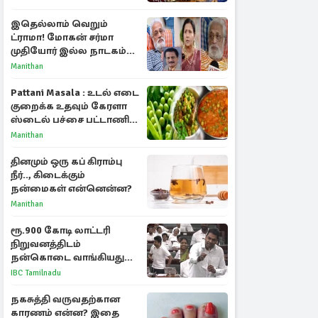
இதெல்லாம் வெறும்
ட்ராமா! மோகன் சர்மா
முதியோர் இல்ல நாடகம்
குறித்து குட்டி பத்மினி
Manithan
பரபரப்பு பேட்டி
Pattani Masala : உடல் எடை
குறைக்க உதவும் கேரளா
ஸ்டைல் பச்சை பட்டாணி
கிரேவி
Manithan
தினமும் ஒரு கப் கிராம்பு
நீர்.., கிடைக்கும்
நன்மைகள் என்னென்ன?
Manithan
ரூ.900 கோடி லாட்டரி
நிறுவனத்திடம்
நன்கொடை வாங்கியது
ஏன்? உதயநிதி - ஆதவ்
IBC Tamilnadu
விவாதம்
நகசுத்தி வருவதற்கான
காரணம் என்ன? இதை