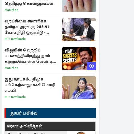
தெரிந்து கொள்ளுங்கள்
Manithan
வறட்சியை சமாளிக்க
தமிழக அரசு ரூ.288.97
கோடி நிதி ஒதுக்கீடு -
வெளியான அரசாணை
IBC Tamilnadu
விஜயின் வெற்றிப்
பயணத்திலிருந்து நாம்
கற்றுக்கொள்ள வேண்டிய
முக்கிய 3 விடயங்கள்!
Manithan
இது நாடகம்.. திமுக
பங்கேற்காது: கனிமொழி
எம்.பி
IBC Tamilnadu
துயர் பகிர்வு
மரண அறிவித்தல்