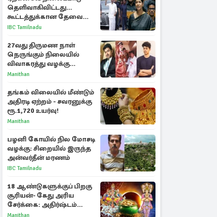
தெளிவாகிவிட்டது...
கூட்டத்துக்கான தேவை
என்ன? - கனிமொழி
IBC Tamilnadu
விமர்சனம்
27வது திருமண நாள்
நெருங்கும் நிலையில்
விவாகரத்து வழக்கு
வாபஸ்! விஜய்யுடன்
Manithan
மீண்டும் இணைவாரா?
தங்கம் விலையில் மீண்டும்
அதிரடி ஏற்றம் - சவரனுக்கு
ரூ.1,720 உயர்வு!
Manithan
பழனி கோயில் நில மோசடி
வழக்கு: சிறையில் இருந்த
அன்வர்தீன் மரணம்
IBC Tamilnadu
18 ஆண்டுகளுக்குப் பிறகு
சூரியன்- கேது அரிய
சேர்க்கை: அதிர்ஷ்டம்
பெறும் 3 ராசிகள்!
Manithan