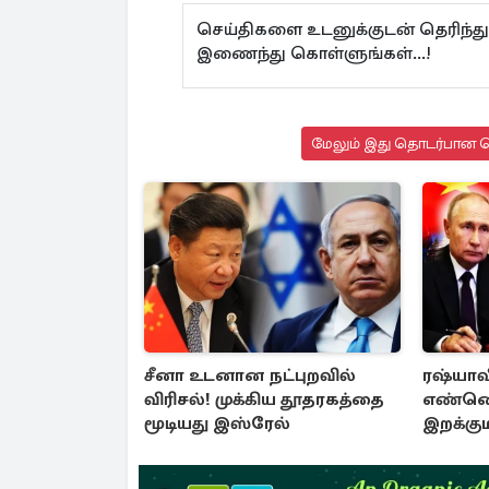
செய்திகளை உடனுக்குடன் தெரிந்து
இணைந்து கொள்ளுங்கள்...!
மேலும் இது தொடர்பான செ
சீனா உடனான நட்புறவில்
ரஷ்யாவி
விரிசல்! முக்கிய தூதரகத்தை
எண்ணெய
மூடியது இஸ்ரேல்
இறக்கும
நாடுகளு