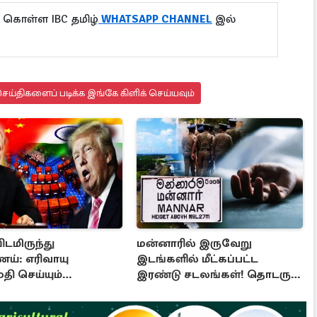
 கொள்ள IBC தமிழ்
WHATSAPP CHANNEL
இல்
ய்திகளைப் படிக்க இங்கே கிளிக் செய்யவும்
டமிருந்து
மன்னாரில் இருவேறு
்: எரிவாயு
இடங்களில் மீட்கப்பட்ட
தி செய்யும்
இரண்டு சடலங்கள்! தொடரும்
க்கு பேரிடி!
விசாரணை