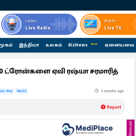
Listen
Watch
Live Radio
Live TV
மூகம்
இந்தியா
உலகம்
BizNews
ஏனையவை
New
00 ட்ரோன்களை ஏவி ரஷ்யா சரமாரித்
ian War
World
3 months ago
Report
விளம்பரம்