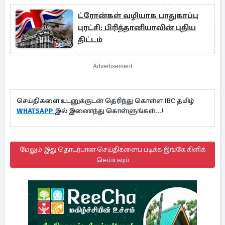
ட்ரோன்கள் வழியாக பாதுகாப்பு
புரட்சி: பிரித்தானியாவின் புதிய
திட்டம்
Advertisement
செய்திகளை உடனுக்குடன் தெரிந்து கொள்ள IBC தமிழ்
WHATSAPP
இல் இணைந்து கொள்ளுங்கள்...!
மேலும் இது தொடர்பான செய்திகளைப் படிக்க இங்கே கிளிக்
செய்யவும்