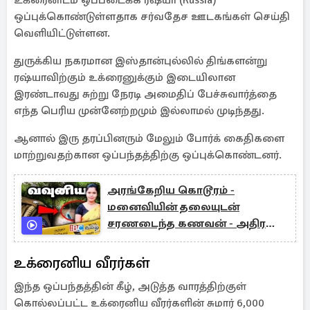
உக்ரைனிடம் ஒப்படைக்க ரஷ்யா (Russia)
ஒப்புக்கொண்டுள்ளதாக சர்வதேச ஊடகங்கள் செய்தி
வெளியிட்டுள்ளன.
துருக்கிய நகரமான இஸ்தான்புல்லில் திங்களன்று
ரஷ்யாவிற்கும் உக்ரைனுக்கும் இடையிலான
இரண்டாவது சுற்று நேரடி அமைதிப் பேச்சுவார்த்தை
எந்த பெரிய முன்னேற்றமும் இல்லாமல் முடிந்தது.
ஆனால் இரு தரப்பினரும் மேலும் போர்க் கைதிகளை
மாற்றுவதற்கான ஒப்பந்தத்திற்கு ஒப்புக்கொண்டனர்.
அரங்கேறிய கொடூரம் -
மனைவியின் தலையுடன்
சரணடைந்த கணவன் - அதிர
வைக்கும் வாக்குமூலம்
உக்ரைனிய வீரர்கள்
இந்த ஒப்பந்தத்தின் கீழ், அடுத்த வாரத்திற்குள்
கொல்லப்பட்ட உக்ரைனிய வீரர்களின் சுமார் 6,000