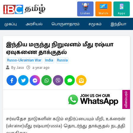
Listen
Watch
Apps
முகப்பு
அரசியல்
பொருளாதாரம்
சமூகம்
இந்தியா
இந்திய மருந்து நிறுவனம் மீது ரஷ்யா
ஏவுகணை தாக்குதல்
Russo-Ukrainian War
India
Russia
By Jaso
a year ago
விளம்பரம்
சர்வதேச நாடுகளின் கடும் எதிர்ப்பையும் மீறி, உக்ரைன்
(ukraine)மீது ரஷ்யா(russia) தொடர்ந்து தாக்குதல் நடத்தி