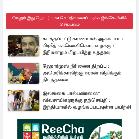
மேலும் இது தொடர்பான செய்திகளைப் படிக்க இங்கே கிளிக்
செய்யவும்
கடத்தப்பட்டு காணாமல் ஆக்கப்பட்ட
பிரகீத் எக்னெலிகொட வழக்கு :
நீதிமன்றம் பிறப்பித்த உத்தரவு
ஹோர்முஸ் நீரிணை திறப்பு :
அமெரிக்காவிற்கு ஈரான் விதிக்கும்
நிபந்தனை
இலங்கை பால்பண்ணை
விவசாயிகளுக்கு நற்செய்தி :
இந்தியாவில் வழங்கப்படவுள்ள பயிற்சி