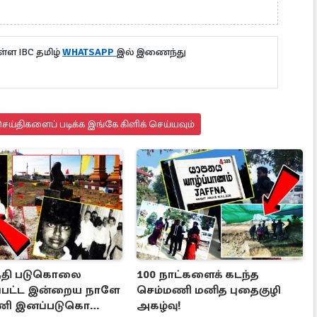
்ள IBC தமிழ்
WHATSAPP
இல் இணைந்து
ய்திகளைப் படிக்க இங்கே கிளிக் செய்யவும்
ந்தி படுகொலை
100 நாட்களைக் கடந்த
்பட்ட இன்றைய நாளே
செம்மணி மனித புதைகுழி
ணி இனப்படுகொலை
அகழ்வு!