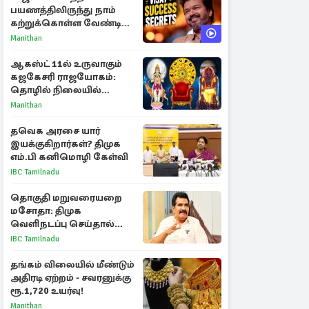
பயணத்திலிருந்து நாம்
கற்றுக்கொள்ள வேண்டிய
முக்கிய 3 விடயங்கள்!
Manithan
ஆகஸ்ட் 11ல் உருவாகும்
கஜகேசரி ராஜயோகம்:
தொழில் நிலையில்
அதிர்ஷ்டம் பெறும் 3
Manithan
ராசிகள்!
தவெக அரசை யார்
இயக்குகிறார்கள்? திமுக
எம்.பி கனிமொழி கேள்வி
IBC Tamilnadu
தொகுதி மறுவரையறை
மசோதா: திமுக
வெளிநடப்பு செய்தால்
ஆதரவாகவே கருதப்படும்
IBC Tamilnadu
– அமைச்சர் நிர்மல்குமார்
தங்கம் விலையில் மீண்டும்
அதிரடி ஏற்றம் - சவரனுக்கு
ரூ.1,720 உயர்வு!
Manithan