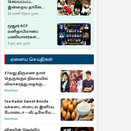
செய்யப்பட்ட
இன்றைய நாளே
செம்மணி
22 மணி நேரம் முன்
இனப்படுகொலை
தினம்…!
மூதூர் ACF
மனிதாபிமானப்
பணியாளர்கள்
படுகொலை (2006): 20
3 நாட்கள் முன்
ஆண்டுகளாகியும் நீதி
மறுக்கப்பட்ட
ஏனைய செய்திகள்
மனிதாபிமானப்
பேரவலம்
27வது திருமண நாள்
நெருங்கும் நிலையில்
விவாகரத்து வழக்கு
வாபஸ்! விஜய்யுடன்
Manithan
மீண்டும் இணைவாரா?
Tea Kadai Sweet Bonda :
டீக்கடை ஸ்டைல் இனிப்பு
போண்டா – வீட்டிலேயே
செய்வது எப்படி?
Manithan
விஜயின் வெற்றிப்