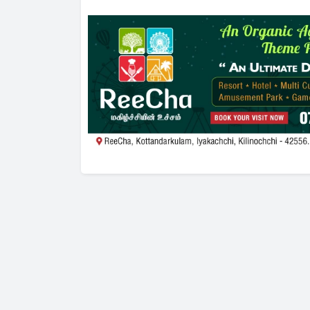
வழங்கப்படவுள்ள பயிற்சி
தினம்…