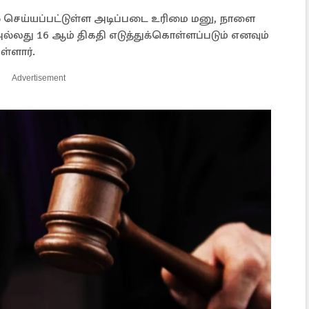
கல் செய்யப்பட்டுள்ள அடிப்படை உரிமை மனு, நாளை
அல்லது 16 ஆம் திகதி எடுத்துக்கொள்ளப்படும் எனவும்
ள்ளார்.
Advertisement