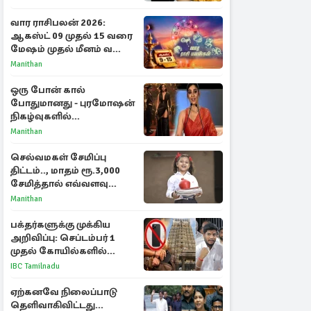
வார ராசிபலன் 2026:
ஆகஸ்ட் 09 முதல் 15 வரை
மேஷம் முதல் மீனம் வரை
முழு பலன்கள்
Manithan
ஒரு போன் கால்
போதுமானது - புரமோஷன்
நிகழ்வுகளில்
பங்கேற்காதது குறித்து
Manithan
நயன்தாரா ஓபன் டாக்!
செல்வமகள் சேமிப்பு
திட்டம்.., மாதம் ரூ.3,000
சேமித்தால் எவ்வளவு
கிடைக்கும்?
Manithan
பக்தர்களுக்கு முக்கிய
அறிவிப்பு: செப்டம்பர் 1
முதல் கோயில்களில்
மொபைலுக்கு தடை!
IBC Tamilnadu
ஏற்கனவே நிலைப்பாடு
தெளிவாகிவிட்டது...