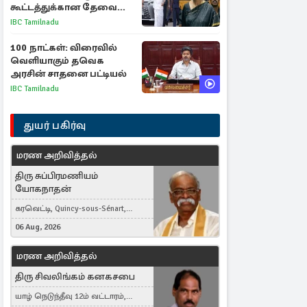
கூட்டத்துக்கான தேவை
என்ன? - கனிமொழி
IBC Tamilnadu
விமர்சனம்
100 நாட்கள்: விரைவில்
வெளியாகும் தவெக
அரசின் சாதனை பட்டியல்
IBC Tamilnadu
துயர் பகிர்வு
மரண அறிவித்தல்
திரு சுப்பிரமணியம்
யோகநாதன்
கரவெட்டி, Quincy-sous-Sénart,
France
06 Aug, 2026
மரண அறிவித்தல்
திரு சிவலிங்கம் கனகசபை
யாழ் நெடுந்தீவு 12ம் வட்டாரம்,