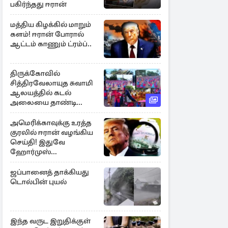
பகிர்ந்தது ஈரான்
மத்திய கிழக்கில் மாறும்
களம்! ஈரான் போரால்
ஆட்டம் காணும் ட்ரம்ப்..
திருக்கோவில்
சித்திரவேலாயுத சுவாமி
ஆலயத்தில் கடல்
அலையை தாண்டி
ஒலித்த மாணவர்களின்
கால் சலங்கை ஓசை
அமெரிக்காவுக்கு உரத்த
குரலில் ஈரான் வழங்கிய
செய்தி! இதுவே
ஹோர்முஸ்
திறப்புக்கான நிபந்தனை
ஜப்பானைத் தாக்கியது
டொல்பின் புயல்
இந்த வருட இறுதிக்குள்