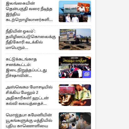
இலங்கையின்
தென்பகுதி வரை நீடித்த
இந்திய
கடற்றொழிலாளர்களின்
ஊடுருவல்
நீதியின் ஓலம்':
தமிழினப்படுகொலைக்கு
நீதிகோரி வடக்கில்
மாபெரும்
கவனயீர்ப்புப்போராட்டம்
கட்டுக்கடங்காத
சனக்கூட்டம்:
இடைநிறுத்தப்பட்டது
றீச்ஷாவின்
உணவுத்திருவிழா!
அஸ்வெசும மோசடியில்
சிக்கிய மேலும் 2
அதிகாரிகள்! ஹட்டன்
கல்வி வலயத்தைச்
சேர்ந்த 6 ஆசிரியர்கள்
குறித்து விசாரணை
மொஜ்தபா கமேனியின்
யூகங்களுக்கு மத்தியில்
புதிய காணொளியை