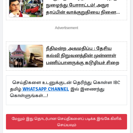
நுழைந்து போராட்டம்! அநுர
தரப்பின் வாக்குறுதியை நினைவு
படுத்திய மாணவர்கள்
Advertisement
நீதிமன்ற அவமதிப்பு : தேசிய
கல்வி நிறுவனத்தின் முன்னாள்
பணிப்பாளருக்கு கடூழியச் சிறை
செய்திகளை உடனுக்குடன் தெரிந்து கொள்ள IBC
தமிழ்
WHATSAPP CHANNEL
இல் இணைந்து
கொள்ளுங்கள்...!
மேலும் இது தொடர்பான செய்திகளைப் படிக்க இங்கே கிளிக்
செய்யவும்