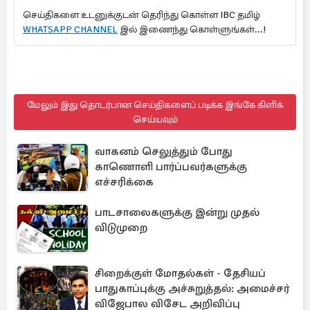
செய்திகளை உடனுக்குடன் தெரிந்து கொள்ள IBC தமிழ்
WHATSAPP CHANNEL
இல் இணைந்து கொள்ளுங்கள்...!
மேலும் இது தொடர்பான செய்திகளைப் படிக்க இங்கே கிளிக்
செய்யவும்
வாகனம் செலுத்தும் போது
காணொளி பார்ப்பவர்களுக்கு
எச்சரிக்கை
பாடசாலைகளுக்கு இன்று முதல்
விடுமுறை
சிறைக்குள் மோதல்கள் - தேசியப்
பாதுகாப்புக்கு அச்சுறுத்தல்: அமைச்சர்
விஜேபால விசேட அறிவிப்பு