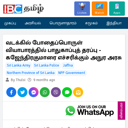
Listen
Watch
Apps
முகப்பு
அரசியல்
பொருளாதாரம்
சமூகம்
இந்தியா
வடக்கில் போதைப்பொருள்
வியாபாரத்தில் பாதுகாப்புத் தரப்பு -
கஜேந்திரகுமாரை எச்சரிக்கும் அநுர அரசு
Sri Lanka Army
Sri Lanka Police
Jaffna
Northern Province of Sri Lanka
NPP Government
By Thulsi
9 months ago
விளம்பரம்