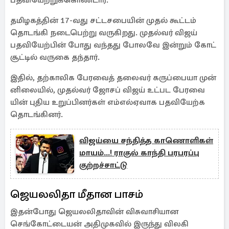
பதவியேற்றுக்கொண்டார்.
தமிழகத்தின் 17-வது சட்டசபையின் முதல் கூட்டம்
தொடங்கி நடைபெற்று வருகிறது. முதல்வர் விஜய்
பதவியேற்பின் போது வந்தது போலவே இன்றும் கோட்
சூட்டில் வருகை தந்தார்.
இதில், தற்​காலிக பேர​வைத் தலைவர் கருப்பையா முன்​
னிலை​யில், முதல்​வர் ஜோசப் விஜய் உட்பட பேர​வை​
யின் புதிய உறுப்பினர்கள் எம்​எல்​ஏ​வாக பதவி​யேற்க
தொடங்கினர்.
விஜய்யை சந்தித்த காணொளிகள்
மாயம்...! ராகுல் காந்தி பரபரப்பு
குற்றச்சாட்டு
ஜெயலலிதா மீதான பாசம்
இதன்போது ஜெயலலிதாவின் விசுவாசியான
செங்கோட்டையன் அதிமுகவில் இருந்து விலகி