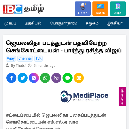
Listen
Watch
Apps
முகப்பு
அரசியல்
பொருளாதாரம்
சமூகம்
இந்தியா
ஜெயலலிதா படத்துடன் பதவியேற்ற
செங்கோட்டையன் - பார்த்து ரசித்த விஜய்
Vijay
Chennai
TVK
By Thulsi
3 months ago
விளம்பரம்
சட்டைப்பையில் ஜெயலலிதா புகைப்படத்துடன்
செங்கோட்டையன் எம்.எல்.ஏ.வாக