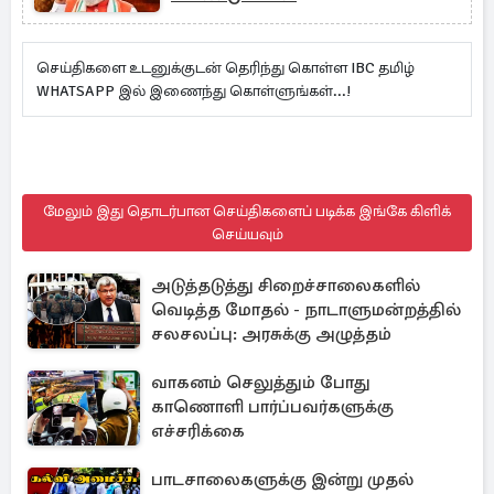
செய்திகளை உடனுக்குடன் தெரிந்து கொள்ள IBC தமிழ்
WHATSAPP இல் இணைந்து கொள்ளுங்கள்...!
மேலும் இது தொடர்பான செய்திகளைப் படிக்க இங்கே கிளிக்
செய்யவும்
அடுத்தடுத்து சிறைச்சாலைகளில்
வெடித்த மோதல் - நாடாளுமன்றத்தில்
சலசலப்பு: அரசுக்கு அழுத்தம்
வாகனம் செலுத்தும் போது
காணொளி பார்ப்பவர்களுக்கு
எச்சரிக்கை
பாடசாலைகளுக்கு இன்று முதல்