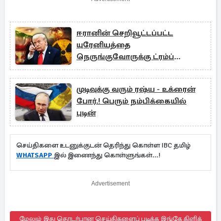
ஈரானின் செறிவூட்டப்பட்ட
யுரேனியத்தை
நெருங்குவோருக்கு ட்ரம்ப்
எச்சரிக்கை!
முடிவுக்கு வரும் ரஷ்ய - உக்ரைன்
போர்.! பெரும் நம்பிக்கையில்
புடின்
செய்திகளை உடனுக்குடன் தெரிந்து கொள்ள IBC தமிழ்
WHATSAPP
இல் இணைந்து கொள்ளுங்கள்...!
Advertisement
மேலும் இது தொடர்பான செய்திகளைப் படிக்க இங்கே கிளிக்