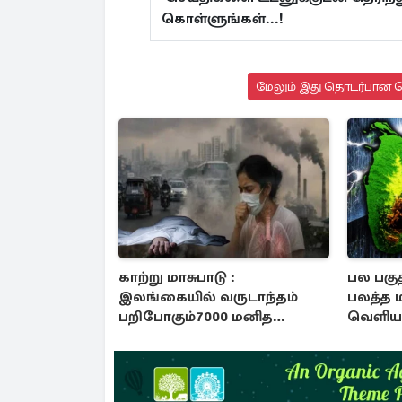
கொள்ளுங்கள்...!
மேலும் இது தொடர்பான செ
காற்று மாசுபாடு :
பல பகுத
இலங்கையில் வருடாந்தம்
பலத்த 
பறிபோகும்7000 மனித
வெளியா
உயிர்கள்