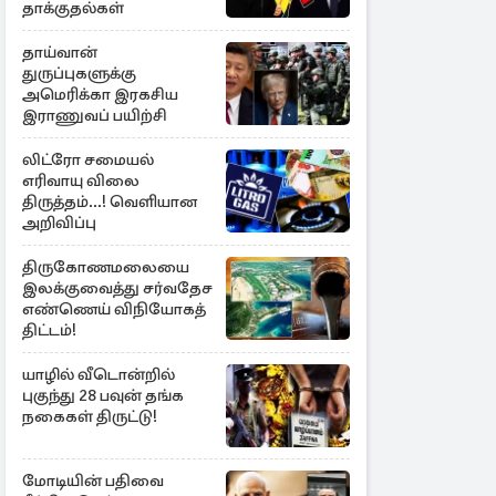
தாக்குதல்கள்
தாய்வான்
துருப்புகளுக்கு
அமெரிக்கா இரகசிய
இராணுவப் பயிற்சி
லிட்ரோ சமையல்
எரிவாயு விலை
திருத்தம்...! வெளியான
அறிவிப்பு
திருகோணமலையை
இலக்குவைத்து சர்வதேச
எண்ணெய் விநியோகத்
திட்டம்!
யாழில் வீடொன்றில்
புகுந்து 28 பவுன் தங்க
நகைகள் திருட்டு!
மோடியின் பதிவை