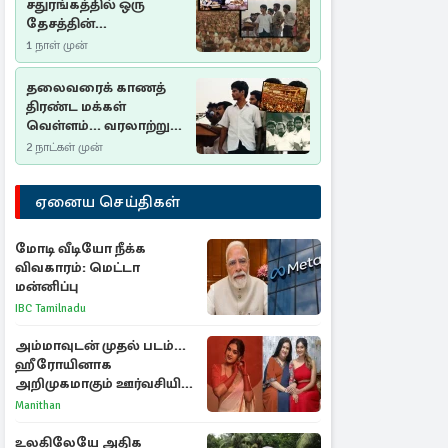
சதுரங்கத்தில் ஒரு
தேசத்தின்
தீர்க்கதரிசனம் :
1 நாள் முன்
சுதுமலை பிரகடனம்
ஒரு வரலாற்றுப் பாடம்
தலைவரைக் காணத்
திரண்ட மக்கள்
வெள்ளம்... வரலாற்றுச்
சிறப்புமிக்க சுதுமலைப்
2 நாட்கள் முன்
பிரகடனம்…
ஏனைய செய்திகள்
மோடி வீடியோ நீக்க
விவகாரம்: மெட்டா
மன்னிப்பு
IBC Tamilnadu
அம்மாவுடன் முதல் படம்...
ஹீரோயினாக
அறிமுகமாகும் ஊர்வசியின்
மகள் தேஜலட்சுமி!
Manithan
உலகிலேயே அதிக