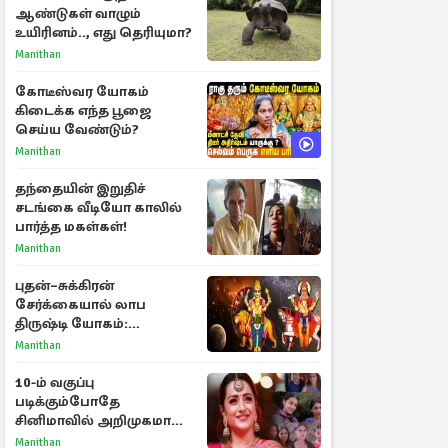
ஆண்டுகள் வாழும்
உயிரினம்.., எது தெரியுமா?
Manithan
கோடீஸ்வர யோகம்
கிடைக்க எந்த பூஜை
செய்ய வேண்டும்?
Manithan
தந்தையின் இறுதிச்
சடங்கை வீடியோ காலில்
பார்த்த மகள்கள்!
Manithan
புதன்–சுக்கிரன்
சேர்க்கையால் லாப
திருஷ்டி யோகம்:
அதிர்ஷ்டம் பெறும் டாப் 3
Manithan
ராசிகள்!
10-ம் வகுப்பு
படிக்கும்போதே
சினிமாவில் அறிமுகமான
த்ரிஷா! உண்மையை
Manithan