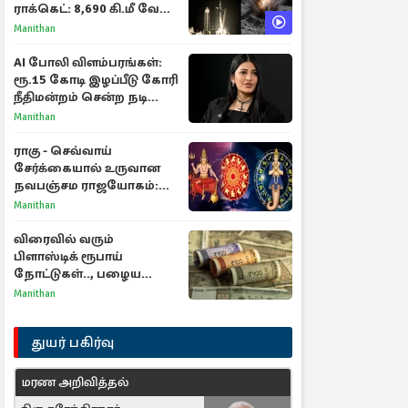
ராக்கெட்: 8,690 கி.மீ வேக
மோதலால் உருவான புதிய
Manithan
பள்ளம்!
AI போலி விளம்பரங்கள்:
ரூ.15 கோடி இழப்பீடு கோரி
நீதிமன்றம் சென்ற நடிகை
ஸ்ருதி ஹாசன்!
Manithan
ராகு - செவ்வாய்
சேர்க்கையால் உருவான
நவபஞ்சம ராஜயோகம்:
அதிர்ஷ்டம் பெறும் 3
Manithan
ராசிகள்!
விரைவில் வரும்
பிளாஸ்டிக் ரூபாய்
நோட்டுகள்.., பழைய
காகித நோட்டுகள்
Manithan
செல்லுமா?
துயர் பகிர்வு
மரண அறிவித்தல்