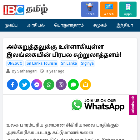
Listen
Watch
Apps
முகப்பு
அரசியல்
பொருளாதாரம்
சமூகம்
இந்தியா
அச்சுறுத்தலுக்கு உள்ளாகியுள்ள
இலங்கையின் பிரபல சுற்றுலாத்தளம்!
UNESCO
Sri Lanka Tourism
Sri Lanka
Sigiriya
By Sathangani
a year ago
விளம்பரம்
உலக பாரம்பரிய தளமான சிகிரியாவை பாதிக்கும்
அங்கீகரிக்கப்படாத கட்டுமானங்களை