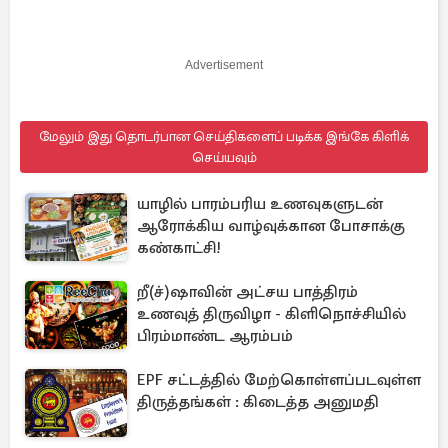
Advertisement
மேலும் இது தொடர்பான செய்திகளைப் படிக்க இங்கே கிளிக்
செய்யவும்
யாழில் பாரம்பரிய உணவுகளுடன்
ஆரோக்கிய வாழ்வுக்கான போசாக்கு
கண்காட்சி!
றீ(ச்)ஷாவின் அட்சய பாத்திரம்
உணவுத் திருவிழா - கிளிநொச்சியில்
பிரம்மாண்ட ஆரம்பம்
EPF சட்டத்தில் மேற்கொள்ளப்படவுள்ள
திருத்தங்கள் : கிடைத்த அனுமதி