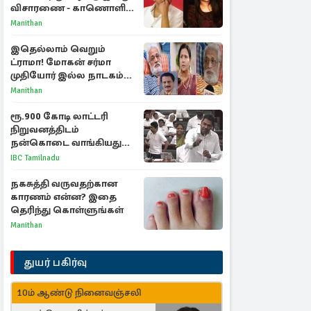
விசாரணை - காணொளி
மூலம் ஆஜராக வாய்ப்பு
Manithan
இதெல்லாம் வெறும்
ட்ராமா! மோகன் சர்மா
முதியோர் இல்ல நாடகம்
குறித்து குட்டி பத்மினி
Manithan
பரபரப்பு பேட்டி
ரூ.900 கோடி லாட்டரி
நிறுவனத்திடம்
நன்கொடை வாங்கியது
ஏன்? உதயநிதி - ஆதவ்
IBC Tamilnadu
விவாதம்
நகசுத்தி வருவதற்கான
காரணம் என்ன? இதை
தெரிந்து கொள்ளுங்கள்
Manithan
துயர் பகிர்வு
10ம் ஆண்டு நினைவஞ்சலி