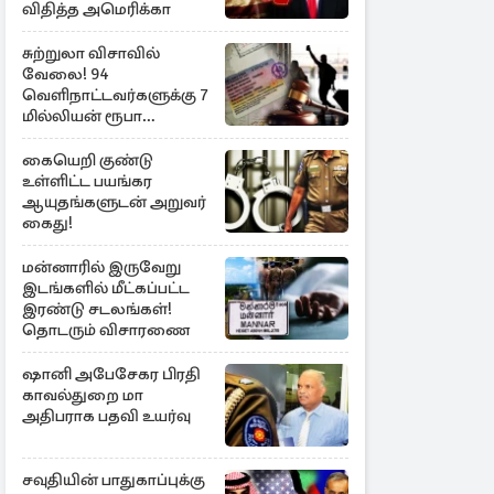
விதித்த அமெரிக்கா
சுற்றுலா விசாவில்
வேலை! 94
வெளிநாட்டவர்களுக்கு 7
மில்லியன் ரூபா
அபராதம்
கையெறி குண்டு
உள்ளிட்ட பயங்கர
ஆயுதங்களுடன் அறுவர்
கைது!
மன்னாரில் இருவேறு
இடங்களில் மீட்கப்பட்ட
இரண்டு சடலங்கள்!
தொடரும் விசாரணை
ஷானி அபேசேகர பிரதி
காவல்துறை மா
அதிபராக பதவி உயர்வு
சவுதியின் பாதுகாப்புக்கு