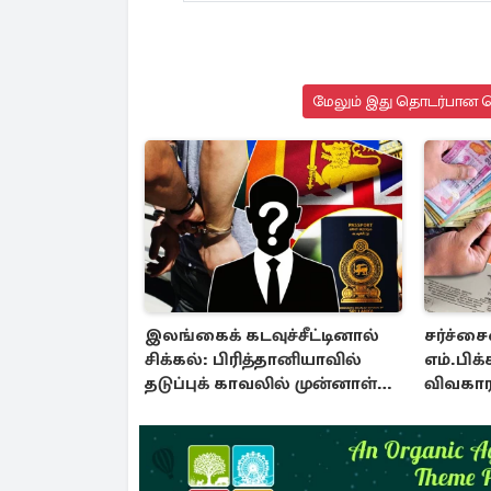
மேலும் இது தொடர்பான செ
இலங்கைக் கடவுச்சீட்டினால்
சர்ச்சை
சிக்கல்: பிரித்தானியாவில்
எம்.பிக
தடுப்புக் காவலில் முன்னாள்
விவகாரம
எம்.பி!
அறிவிப்