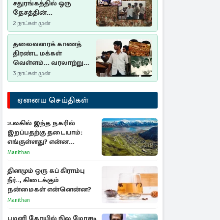
சதுரங்கத்தில் ஒரு
தேசத்தின்
தீர்க்கதரிசனம் :
2 நாட்கள் முன்
சுதுமலை பிரகடனம்
ஒரு வரலாற்றுப் பாடம்
தலைவரைக் காணத்
திரண்ட மக்கள்
வெள்ளம்... வரலாற்றுச்
சிறப்புமிக்க சுதுமலைப்
3 நாட்கள் முன்
பிரகடனம்…
ஏனைய செய்திகள்
உலகில் இந்த நகரில்
இறப்பதற்கு தடையாம்:
எங்குள்ளது? என்ன
காரணம் தெரியுமா?
Manithan
தினமும் ஒரு கப் கிராம்பு
நீர்.., கிடைக்கும்
நன்மைகள் என்னென்ன?
Manithan
பழனி கோயில் நில மோசடி