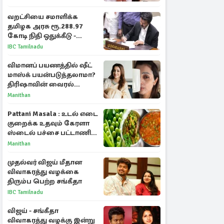
வறட்சியை சமாளிக்க
தமிழக அரசு ரூ.288.97
கோடி நிதி ஒதுக்கீடு -
வெளியான அரசாணை
IBC Tamilnadu
விமானப் பயணத்தில் ஷீட்
மாஸ்க் பயன்படுத்தலாமா?
திரிஷாவின் வைரல்
செல்ஃபிக்கு மருத்துவர்
Manithan
விளக்கம்
Pattani Masala : உடல் எடை
குறைக்க உதவும் கேரளா
ஸ்டைல் பச்சை பட்டாணி
கிரேவி
Manithan
முதல்வர் விஜய் மீதான
விவாகரத்து வழக்கை
திரும்ப பெற்ற சங்கீதா
IBC Tamilnadu
விஜய் - சங்கீதா
விவாகரத்து வழக்கு இன்று