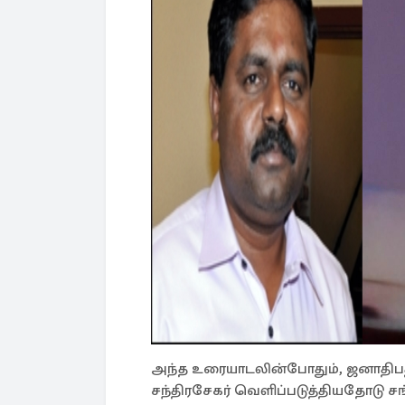
அந்த உரையாடலின்போதும், ஜனாதிபதி
சந்திரசேகர் வெளிப்படுத்தியதோடு