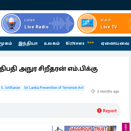
Listen
Watch
Live Radio
Live TV
மூகம்
இந்தியா
உலகம்
BizNews
ஏனையவை
New
பதி அநுர சிறீதரன் எம்.பிக்கு
S. Sritharan
Sri Lanka Prevention of Terrorism Act
2 months ago
Report