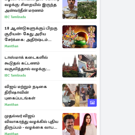
வழக்கு: சிறையில் இருந்த
அன்வர்தீன் மரணம்
IBC Tamilnadu
18 ஆண்டுகளுக்குப் பிறகு
சூரியன்- கேது அரிய
சேர்க்கை: அதிர்ஷ்டம்
பெறும் 3 ராசிகள்!
Manithan
டாஸ்மாக் கடைகளில்
கூடுதல் கட்டணம்
வசூலித்தால் வழக்கு:
சென்னை உயர்நீதிமன்றம்
IBC Tamilnadu
உத்தரவு
விஜய் மற்றும் நடிகை
திரிஷாவின்
புகைப்படங்கள்
Manithan
முதல்வர் விஜய்
விவாகரத்து வழக்கில் புதிய
திருப்பம் - வழக்கை வாபஸ்
பெற்ற சங்கீதா!
Manithan