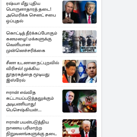
ரஷ்யா மீது புதிய
பொருளாதாரத் தடை!
அமெரிக்க செனட் சபை
ஒப்புதல்
கொட்டித் தீர்க்கப்போகும்
கனமழை! மக்களுக்கு
வெளியான
முன்னெச்சரிக்கை
சீனா உடனான நட்புறவில்
விரிசல்! முக்கிய
தூதரகத்தை மூடியது
இஸ்ரேல்
ஈரான் எவ்வித
கட்டாயப்படுத்தலுக்கும்
அடிபணியாது!
பெசெஷ்கியன்
அறிவிப்பு
ஈரான் பயன்படுத்திய
நாணய பரிமாற்ற
நிறுவனங்களுக்கு தடை