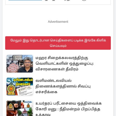
Advertisement
மேலும் இது தொடர்பான செய்திகளைப் படிக்க இங்கே கிளிக்
செய்யவும்
மஹர சிறைக்கலவரத்திற்கு
வெளியாட்களின் ஒத்துழைப்பு:
விசாரணைகள் தீவிரம்
வளிமண்டலவியல்
திணைக்களத்தினால் சிவப்பு
எச்சரிக்கை
உயர்தரப் பரீட்சையை ஒத்திவைக்க
கோரி மனு : நீதிமன்றம் பிறப்பித்த
உத்தரவு