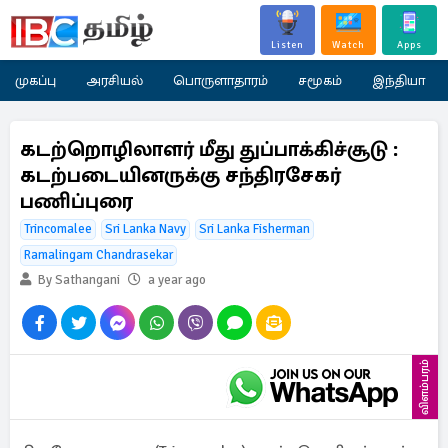
Listen
Watch
Apps
முகப்பு
அரசியல்
பொருளாதாரம்
சமூகம்
இந்தியா
கடற்றொழிலாளர் மீது துப்பாக்கிச்சூடு :
கடற்படையினருக்கு சந்திரசேகர்
பணிப்புரை
Trincomalee
Sri Lanka Navy
Sri Lanka Fisherman
Ramalingam Chandrasekar
By Sathangani
a year ago
விளம்பரம்