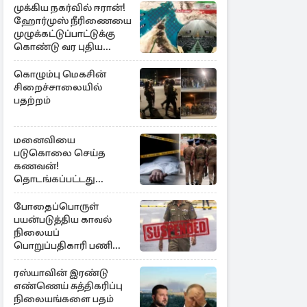
முக்கிய நகர்வில் ஈரான்!
ஹோர்முஸ் நீரிணையை
முழுக்கட்டுப்பாட்டுக்கு
கொண்டு வர புதிய
சட்டமூலம்
கொழும்பு மெகசின்
சிறைச்சாலையில்
பதற்றம்
மனைவியை
படுகொலை செய்த
கணவன்!
தொடங்கப்பட்டது
விசாரணை
போதைப்பொருள்
பயன்படுத்திய காவல்
நிலையப்
பொறுப்பதிகாரி பணி
இடைநீக்கம்
ரஸ்யாவின் இரண்டு
எண்ணெய் சுத்திகரிப்பு
நிலையங்களை பதம்