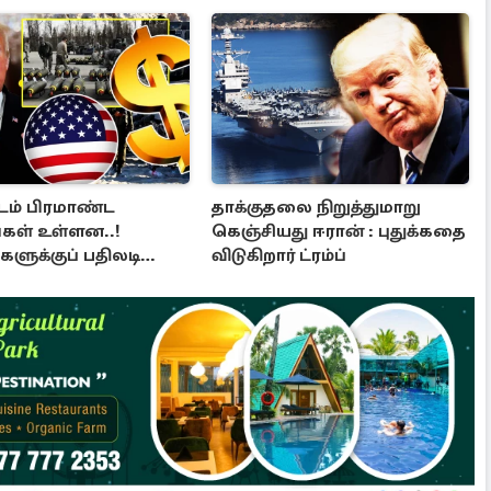
டம் பிரமாண்ட
தாக்குதலை நிறுத்துமாறு
கள் உள்ளன..!
கெஞ்சியது ஈரான் : புதுக்கதை
ளுக்குப் பதிலடி
விடுகிறார் ட்ரம்ப்
 ட்ரம்ப்