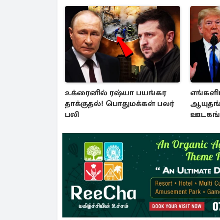
உக்ரைனில் ரஷ்யா பயங்கர
எங்களி
தாக்குதல்! பொதுமக்கள் பலர்
ஆயுதங்
பலி
ஊடகங்க
கொடுத்த