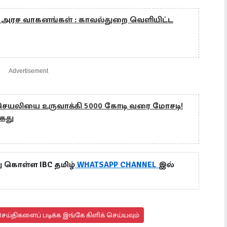
ள அரச வாகனங்கள் : காவல்துறை வெளியிட்ட
Advertisement
ட செயலியை உருவாக்கி 5000 கோடி வரை மோசடி!
கைது
ு கொள்ள IBC தமிழ்
WHATSAPP CHANNEL
இல்
ய்திகளைப் படிக்க இங்கே கிளிக் செய்யவும்