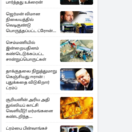
பார்த்தது உக்ரைன்
ஜெர்மன் விமான
நிலையத்தில்
வெடிகுண்டு
பொருத்தப்பட்ட ட்ரோன்!
தப்பியது உக்ரைன்
விமானம்
செம்மணியில்
இன்றையதினம்
கண்டெடுக்கப்பட்ட
சான்றுப்பொருட்கள்
தாக்குதலை நிறுத்துமாறு
கெஞ்சியது ஈரான் :
புதுக்கதை விடுகிறார்
ட்ரம்ப்
சூரியனின் அரிய அதி
துல்லியப் காட்சி
வெளியீடு! மர்மங்களை
கண்டறிந்த
விஞ்ஞானிகள்
ட்ரம்பை பின்வாங்கச்