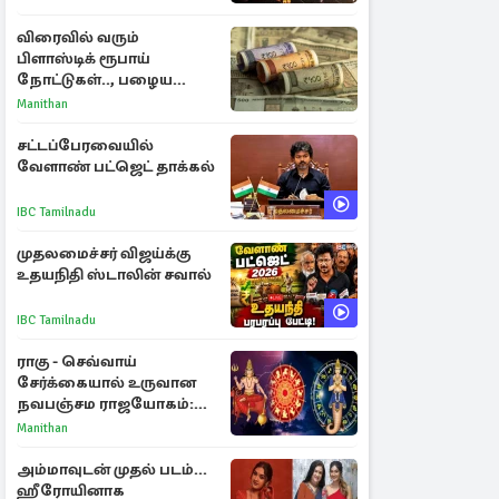
ராசிகள்!
விரைவில் வரும்
பிளாஸ்டிக் ரூபாய்
நோட்டுகள்.., பழைய
காகித நோட்டுகள்
Manithan
செல்லுமா?
சட்டப்பேரவையில்
வேளாண் பட்ஜெட் தாக்கல்
IBC Tamilnadu
முதலமைச்சர் விஜய்க்கு
உதயநிதி ஸ்டாலின் சவால்
IBC Tamilnadu
ராகு - செவ்வாய்
சேர்க்கையால் உருவான
நவபஞ்சம ராஜயோகம்:
அதிர்ஷ்டம் பெறும் 3
Manithan
ராசிகள்!
அம்மாவுடன் முதல் படம்...
ஹீரோயினாக