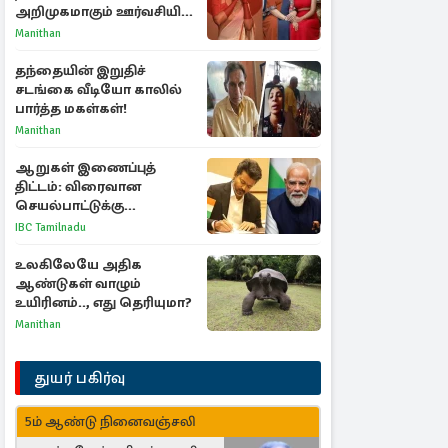
அறிமுகமாகும் ஊர்வசியின்
மகள் தேஜலட்சுமி!
Manithan
தந்தையின் இறுதிச்
சடங்கை வீடியோ காலில்
பார்த்த மகள்கள்!
Manithan
ஆறுகள் இணைப்புத்
திட்டம்: விரைவான
செயல்பாட்டுக்கு
பிரதமருக்கு முதலமைச்சர்
IBC Tamilnadu
கடிதம்
உலகிலேயே அதிக
ஆண்டுகள் வாழும்
உயிரினம்.., எது தெரியுமா?
Manithan
துயர் பகிர்வு
5ம் ஆண்டு நினைவஞ்சலி