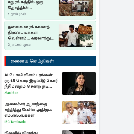
சதுரங்கத்தில் ஒரு
தேசத்தின்
தீர்க்கதரிசனம் :
1 நாள் முன்
சுதுமலை பிரகடனம்
ஒரு வரலாற்றுப் பாடம்
தலைவரைக் காணத்
திரண்ட மக்கள்
வெள்ளம்... வரலாற்றுச்
சிறப்புமிக்க சுதுமலைப்
2 நாட்கள் முன்
பிரகடனம்…
ஏனைய செய்திகள்
AI போலி விளம்பரங்கள்:
ரூ.15 கோடி இழப்பீடு கோரி
நீதிமன்றம் சென்ற நடிகை
ஸ்ருதி ஹாசன்!
Manithan
அமைச்சர் ஆனந்தை
சந்தித்து பேசிய அதிமுக
எம்.எல்.ஏ.க்கள்
IBC Tamilnadu
நிலவில் விழுந்து