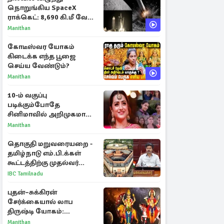
நொறுங்கிய SpaceX
ராக்கெட்: 8,690 கி.மீ வேக
மோதலால் உருவான புதிய
Manithan
பள்ளம்!
கோடீஸ்வர யோகம்
கிடைக்க எந்த பூஜை
செய்ய வேண்டும்?
Manithan
10-ம் வகுப்பு
படிக்கும்போதே
சினிமாவில் அறிமுகமான
த்ரிஷா! உண்மையை
Manithan
பகிர்ந்த இயக்குநர் பிரவீன்
காந்தி
தொகுதி மறுவரையறை -
தமிழ்நாடு எம்.பி.க்கள்
கூட்டத்திற்கு முதல்வர்
விஜய் அழைப்பு
IBC Tamilnadu
புதன்–சுக்கிரன்
சேர்க்கையால் லாப
திருஷ்டி யோகம்:
அதிர்ஷ்டம் பெறும் டாப் 3
Manithan