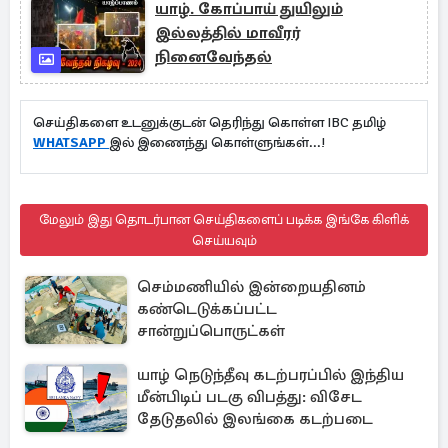
யாழ். கோப்பாய் துயிலும்
இல்லத்தில் மாவீரர்
நினைவேந்தல்
செய்திகளை உடனுக்குடன் தெரிந்து கொள்ள IBC தமிழ்
WHATSAPP
இல் இணைந்து கொள்ளுங்கள்...!
மேலும் இது தொடர்பான செய்திகளைப் படிக்க இங்கே கிளிக்
செய்யவும்
செம்மணியில் இன்றையதினம்
கண்டெடுக்கப்பட்ட
சான்றுப்பொருட்கள்
யாழ் நெடுந்தீவு கடற்பரப்பில் இந்திய
மீன்பிடிப் படகு விபத்து: விசேட
தேடுதலில் இலங்கை கடற்படை