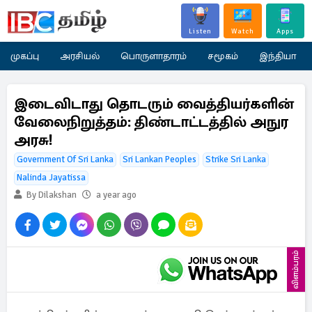
Listen
Watch
Apps
முகப்பு
அரசியல்
பொருளாதாரம்
சமூகம்
இந்தியா
இடைவிடாது தொடரும் வைத்தியர்களின்
வேலைநிறுத்தம்: திண்டாட்டத்தில் அநுர
அரசு!
Government Of Sri Lanka
Sri Lankan Peoples
Strike Sri Lanka
Nalinda Jayatissa
By Dilakshan
a year ago
விளம்பரம்