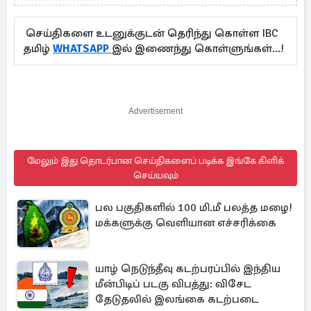
செய்திகளை உடனுக்குடன் தெரிந்து கொள்ள IBC
தமிழ்
WHATSAPP
இல் இணைந்து கொள்ளுங்கள்...!
Advertisement
மேலும் இது தொடர்பான செய்திகளைப் படிக்க இங்கே கிளிக்
செய்யவும்
பல பகுதிகளில் 100 மி.மீ பலத்த மழை!
மக்களுக்கு வெளியான எச்சரிக்கை
யாழ் நெடுந்தீவு கடற்பரப்பில் இந்திய
மீன்பிடிப் படகு விபத்து: விசேட
தேடுதலில் இலங்கை கடற்படை