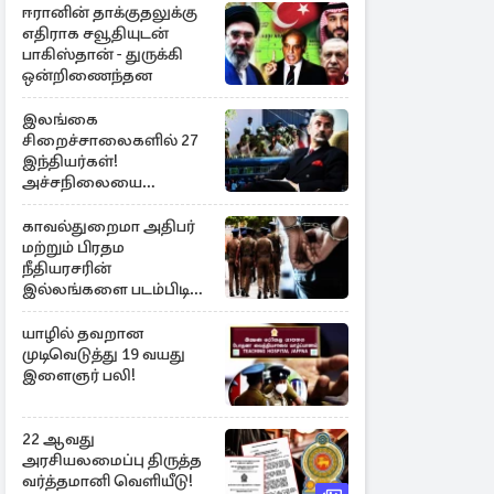
ஈரானின் தாக்குதலுக்கு
எதிராக சவூதியுடன்
பாகிஸ்தான் - துருக்கி
ஒன்றிணைந்தன
இலங்கை
சிறைச்சாலைகளில் 27
இந்தியர்கள்!
அச்சநிலையை
மையப்படுத்தி
ஜெயசங்கர் அறிக்கை
காவல்துறைமா அதிபர்
மற்றும் பிரதம
நீதியரசரின்
இல்லங்களை படம்பிடித்த
சந்தேக நபர் கைது!
யாழில் தவறான
முடிவெடுத்து 19 வயது
இளைஞர் பலி!
22 ஆவது
அரசியலமைப்பு திருத்த
வர்த்தமானி வெளியீடு!