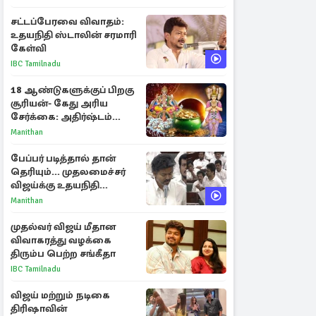
சட்டப்பேரவை விவாதம்:
உதயநிதி ஸ்டாலின் சரமாரி
கேள்வி
IBC Tamilnadu
18 ஆண்டுகளுக்குப் பிறகு
சூரியன்- கேது அரிய
சேர்க்கை: அதிர்ஷ்டம்
பெறும் 3 ராசிகள்!
Manithan
பேப்பர் படித்தால் தான்
தெரியும்... முதலமைச்சர்
விஜய்க்கு உதயநிதி
ஸ்டாலின் பதிலடி
Manithan
முதல்வர் விஜய் மீதான
விவாகரத்து வழக்கை
திரும்ப பெற்ற சங்கீதா
IBC Tamilnadu
விஜய் மற்றும் நடிகை
திரிஷாவின்