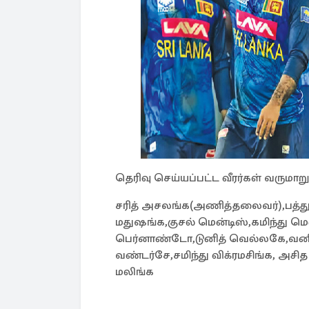
தெரிவு செய்யப்பட்ட வீரர்கள் வருமாறு
சரித் அசலங்க(அணித்தலைவர்),பத்த
மதுஷங்க,குசல் மென்டிஸ்,கமிந்து ம
பெர்னாண்டோ,டுனித் வெல்லகே,வனிந
வண்டர்சே,சமிந்து விக்ரமசிங்க, அச
மலிங்க