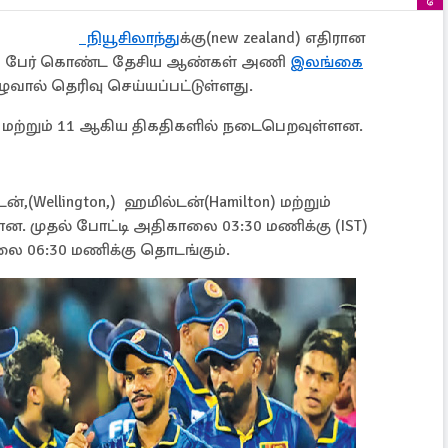
நியூசிலாந்து
க்கு(new zealand) எதிரான
 17 பேர் கொண்ட தேசிய ஆண்கள் அணி
இலங்கை
 குழுவால் தெரிவு செய்யப்பட்டுள்ளது.
8 மற்றும் 11 ஆகிய திகதிகளில் நடைபெறவுள்ளன.
,(Wellington,) ஹமில்டன்(Hamilton) மற்றும்
ளன. முதல் போட்டி அதிகாலை 03:30 மணிக்கு (IST)
லை 06:30 மணிக்கு தொடங்கும்.