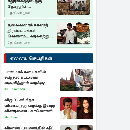
சதுரங்கத்தில் ஒரு
தேசத்தின்
தீர்க்கதரிசனம் :
2 நாட்கள் முன்
சுதுமலை பிரகடனம்
ஒரு வரலாற்றுப் பாடம்
தலைவரைக் காணத்
திரண்ட மக்கள்
வெள்ளம்... வரலாற்றுச்
சிறப்புமிக்க சுதுமலைப்
3 நாட்கள் முன்
பிரகடனம்…
ஏனைய செய்திகள்
டாஸ்மாக் கடைகளில்
கூடுதல் கட்டணம்
வசூலித்தால் வழக்கு:
சென்னை உயர்நீதிமன்றம்
IBC Tamilnadu
உத்தரவு
விஜய் - சங்கீதா
விவாகரத்து வழக்கு இன்று
விசாரணை - காணொளி
மூலம் ஆஜராக வாய்ப்பு
Manithan
விமானப் பயணத்தில் ஷீட்