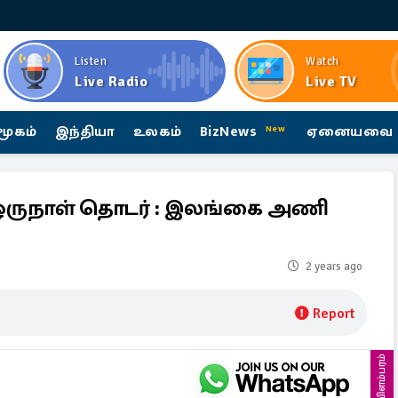
Listen
Watch
Live Radio
Live TV
மூகம்
இந்தியா
உலகம்
BizNews
ஏனையவை
New
ன ஒருநாள் தொடர் : இலங்கை அணி
2 years ago
Report
விளம்பரம்