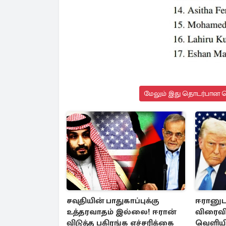
மேலும் இது தொடர்பான செ
சவுதியின் பாதுகாப்புக்கு
ஈரானு
உத்தரவாதம் இல்லை! ஈரான்
விரைவில்
விடுத்த பகிரங்க எச்சரிக்கை
வெளியி