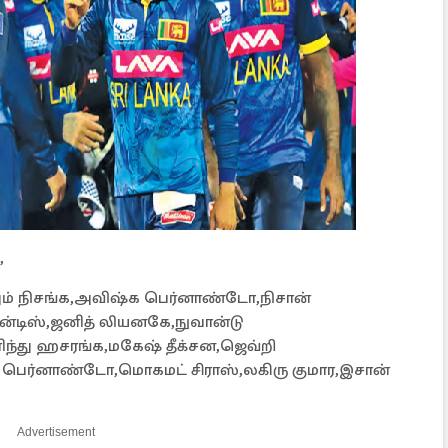
,
ும் நிசங்க,அவிஷ்க பெர்னாண்டோ,நிசான்
ென்டிஸ்,ஜனித் லியனகே,நுவான்டு
்து ஹசரங்க,மகேஷ் தீக்சன,ஜெவ்றி
ித பெர்னாண்டோ,மொகமட் சிராஸ்,லகிரு குமார,இசான்
Advertisement