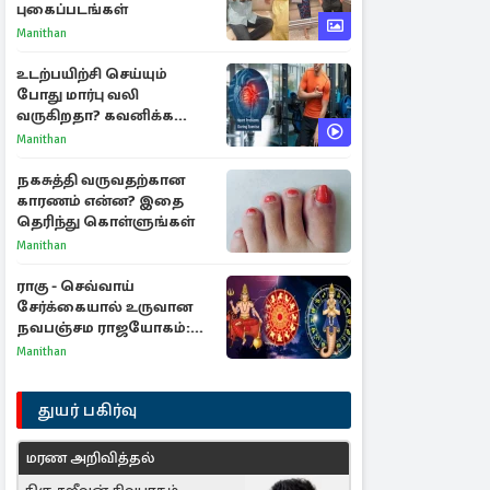
புகைப்படங்கள்
Manithan
உடற்பயிற்சி செய்யும்
போது மார்பு வலி
வருகிறதா? கவனிக்க
வேண்டிய எச்சரிக்கை
Manithan
அறிகுறிகள்
நகசுத்தி வருவதற்கான
காரணம் என்ன? இதை
தெரிந்து கொள்ளுங்கள்
Manithan
ராகு - செவ்வாய்
சேர்க்கையால் உருவான
நவபஞ்சம ராஜயோகம்:
அதிர்ஷ்டம் பெறும் 3
Manithan
ராசிகள்!
துயர் பகிர்வு
மரண அறிவித்தல்