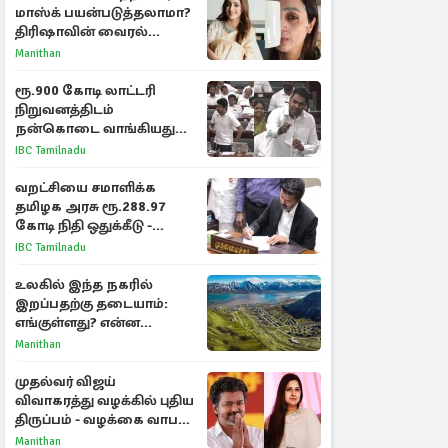
மாஸ்க் பயன்படுத்தலாமா?
திரிஷாவின் வைரல்
செல்ஃபிக்கு மருத்துவர்
Manithan
விளக்கம்
ரூ.900 கோடி லாட்டரி
நிறுவனத்திடம்
நன்கொடை வாங்கியது
ஏன்? உதயநிதி - ஆதவ்
IBC Tamilnadu
விவாதம்
வறட்சியை சமாளிக்க
தமிழக அரசு ரூ.288.97
கோடி நிதி ஒதுக்கீடு -
வெளியான அரசாணை
IBC Tamilnadu
உலகில் இந்த நகரில்
இறப்பதற்கு தடையாம்:
எங்குள்ளது? என்ன
காரணம் தெரியுமா?
Manithan
முதல்வர் விஜய்
விவாகரத்து வழக்கில் புதிய
திருப்பம் - வழக்கை வாபஸ்
பெற்ற சங்கீதா!
Manithan