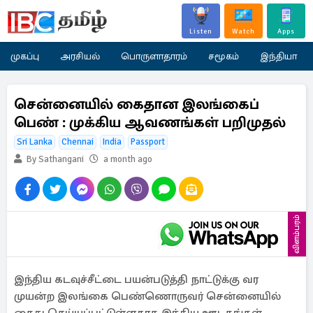
Listen
Watch
Apps
முகப்பு
அரசியல்
பொருளாதாரம்
சமூகம்
இந்தியா
சென்னையில் கைதான இலங்கைப்
பெண் : முக்கிய ஆவணங்கள் பறிமுதல்
Sri Lanka
Chennai
India
Passport
By Sathangani
a month ago
விளம்பரம்
இந்திய கடவுச்சீட்டை பயன்படுத்தி நாட்டுக்கு வர
முயன்ற இலங்கை பெண்ணொருவர் சென்னையில்