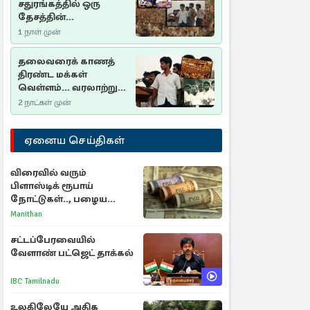
சதுரங்கத்தில் ஒரு
தேசத்தின்
தீர்க்கதரிசனம் :
1 நாள் முன்
சுதுமலை பிரகடனம்
ஒரு வரலாற்றுப் பாடம்
தலைவரைக் காணத்
திரண்ட மக்கள்
வெள்ளம்... வரலாற்றுச்
சிறப்புமிக்க சுதுமலைப்
2 நாட்கள் முன்
பிரகடனம்…
ஏனைய செய்திகள்
விரைவில் வரும்
பிளாஸ்டிக் ரூபாய்
நோட்டுகள்.., பழைய
காகித நோட்டுகள்
Manithan
செல்லுமா?
சட்டப்பேரவையில்
வேளாண் பட்ஜெட் தாக்கல்
IBC Tamilnadu
உலகிலேயே அதிக