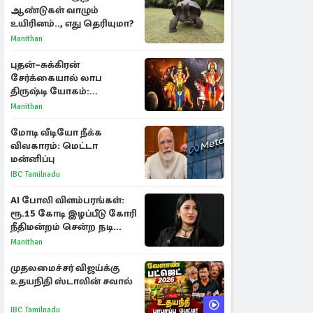
ஆண்டுகள் வாழும்
உயிரினம்.., எது தெரியுமா?
Manithan
புதன்–சுக்கிரன்
சேர்க்கையால் லாப
திருஷ்டி யோகம்:
அதிர்ஷ்டம் பெறும் டாப் 3
Manithan
ராசிகள்!
மோடி வீடியோ நீக்க
விவகாரம்: மெட்டா
மன்னிப்பு
IBC Tamilnadu
AI போலி விளம்பரங்கள்:
ரூ.15 கோடி இழப்பீடு கோரி
நீதிமன்றம் சென்ற நடிகை
ஸ்ருதி ஹாசன்!
Manithan
முதலமைச்சர் விஜய்க்கு
உதயநிதி ஸ்டாலின் சவால்
IBC Tamilnadu