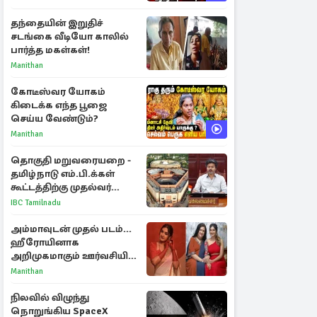
தந்தையின் இறுதிச்
சடங்கை வீடியோ காலில்
பார்த்த மகள்கள்!
Manithan
கோடீஸ்வர யோகம்
கிடைக்க எந்த பூஜை
செய்ய வேண்டும்?
Manithan
தொகுதி மறுவரையறை -
தமிழ்நாடு எம்.பி.க்கள்
கூட்டத்திற்கு முதல்வர்
விஜய் அழைப்பு
IBC Tamilnadu
அம்மாவுடன் முதல் படம்...
ஹீரோயினாக
அறிமுகமாகும் ஊர்வசியின்
மகள் தேஜலட்சுமி!
Manithan
நிலவில் விழுந்து
நொறுங்கிய SpaceX