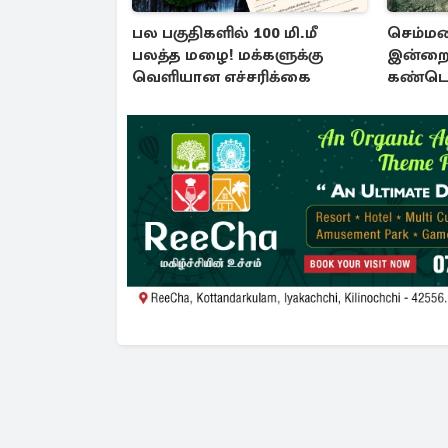
பல பகுதிகளில் 100 மி.மீ
செம்மண
பலத்த மழை! மக்களுக்கு
இன்றை
வெளியான எச்சரிக்கை
கண்டெட
சான்று