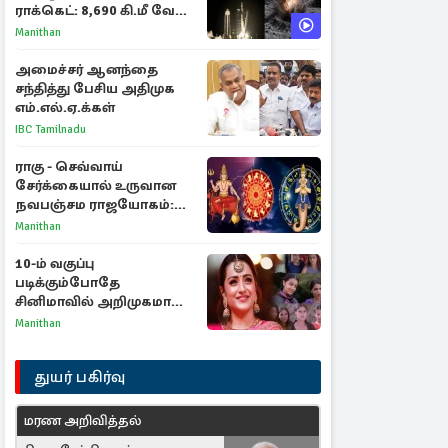
ராக்கெட்: 8,690 கி.மீ வேக
மோதலால் உருவான புதிய
Manithan
பள்ளம்!
அமைச்சர் ஆனந்தை
சந்தித்து பேசிய அதிமுக
எம்.எல்.ஏ.க்கள்
IBC Tamilnadu
ராகு - செவ்வாய்
சேர்க்கையால் உருவான
நவபஞ்சம ராஜயோகம்:
அதிர்ஷ்டம் பெறும் 3
Manithan
ராசிகள்!
10-ம் வகுப்பு
படிக்கும்போதே
சினிமாவில் அறிமுகமான
த்ரிஷா! உண்மையை
Manithan
பகிர்ந்த இயக்குநர் பிரவீன்
காந்தி
துயர் பகிர்வு
மரண அறிவித்தல்