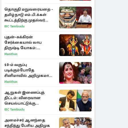
தொகுதி மறுவரையறை -
தமிழ்நாடு எம்.பி.க்கள்
கூட்டத்திற்கு முதல்வர்
விஜய் அழைப்பு
IBC Tamilnadu
புதன்–சுக்கிரன்
சேர்க்கையால் லாப
திருஷ்டி யோகம்:
அதிர்ஷ்டம் பெறும் டாப் 3
Manithan
ராசிகள்!
10-ம் வகுப்பு
படிக்கும்போதே
சினிமாவில் அறிமுகமான
த்ரிஷா! உண்மையை
Manithan
பகிர்ந்த இயக்குநர் பிரவீன்
காந்தி
ஆறுகள் இணைப்புத்
திட்டம்: விரைவான
செயல்பாட்டுக்கு
பிரதமருக்கு முதலமைச்சர்
IBC Tamilnadu
கடிதம்
அமைச்சர் ஆனந்தை
சந்தித்து பேசிய அதிமுக