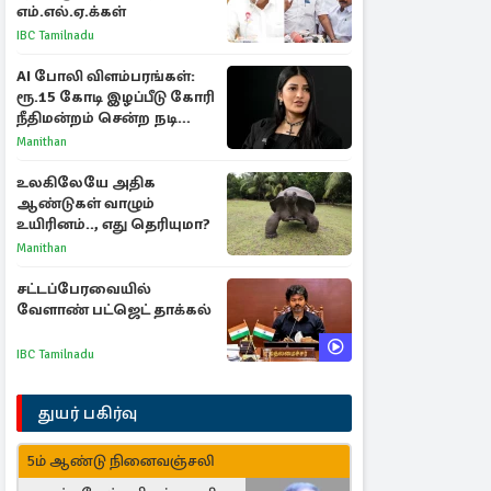
எம்.எல்.ஏ.க்கள்
IBC Tamilnadu
AI போலி விளம்பரங்கள்:
ரூ.15 கோடி இழப்பீடு கோரி
நீதிமன்றம் சென்ற நடிகை
ஸ்ருதி ஹாசன்!
Manithan
உலகிலேயே அதிக
ஆண்டுகள் வாழும்
உயிரினம்.., எது தெரியுமா?
Manithan
சட்டப்பேரவையில்
வேளாண் பட்ஜெட் தாக்கல்
IBC Tamilnadu
துயர் பகிர்வு
5ம் ஆண்டு நினைவஞ்சலி