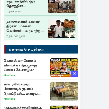
சதுரங்கத்தில் ஒரு
தேசத்தின்
தீர்க்கதரிசனம் :
1 நாள் முன்
சுதுமலை பிரகடனம்
ஒரு வரலாற்றுப் பாடம்
தலைவரைக் காணத்
திரண்ட மக்கள்
வெள்ளம்... வரலாற்றுச்
சிறப்புமிக்க சுதுமலைப்
2 நாட்கள் முன்
பிரகடனம்…
ஏனைய செய்திகள்
கோடீஸ்வர யோகம்
கிடைக்க எந்த பூஜை
செய்ய வேண்டும்?
Manithan
விரைவில் வரும்
பிளாஸ்டிக் ரூபாய்
நோட்டுகள்.., பழைய
காகித நோட்டுகள்
Manithan
செல்லுமா?
முதலமைச்சர் விஜய்க்கு