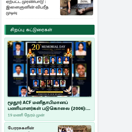
ஏற்பட்ட முரண்பாடு :
இளைஞனின் விபரீத
முடிவு
சிறப்பு கட்டுரைகள்
மூதூர் ACF மனிதாபிமானப்
பணியாளர்கள் படுகொலை (2006):
20 ஆண்டுகளாகியும் நீதி
19 மணி நேரம் முன்
மறுக்கப்பட்ட மனிதாபிமானப்
பேரவலம்
பேரரசுகளின்