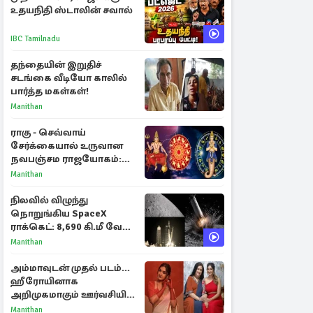
உதயநிதி ஸ்டாலின் சவால்
IBC Tamilnadu
தந்தையின் இறுதிச்
சடங்கை வீடியோ காலில்
பார்த்த மகள்கள்!
Manithan
ராகு - செவ்வாய்
சேர்க்கையால் உருவான
நவபஞ்சம ராஜயோகம்:
அதிர்ஷ்டம் பெறும் 3
Manithan
ராசிகள்!
நிலவில் விழுந்து
நொறுங்கிய SpaceX
ராக்கெட்: 8,690 கி.மீ வேக
மோதலால் உருவான புதிய
Manithan
பள்ளம்!
அம்மாவுடன் முதல் படம்...
ஹீரோயினாக
அறிமுகமாகும் ஊர்வசியின்
மகள் தேஜலட்சுமி!
Manithan