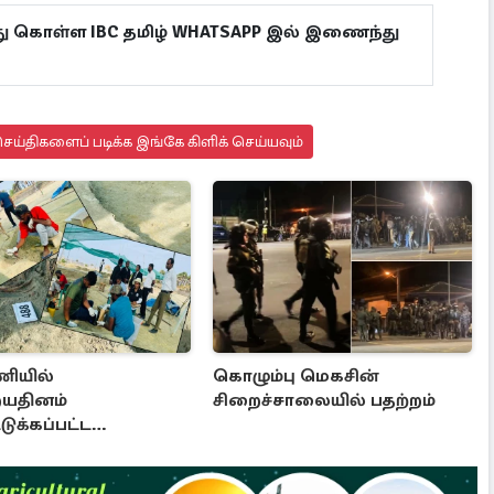
து கொள்ள IBC தமிழ் WHATSAPP இல் இணைந்து
ய்திகளைப் படிக்க இங்கே கிளிக் செய்யவும்
ியில்
கொழும்பு மெகசின்
யதினம்
சிறைச்சாலையில் பதற்றம்
ுக்கப்பட்ட
ப்பொருட்கள்