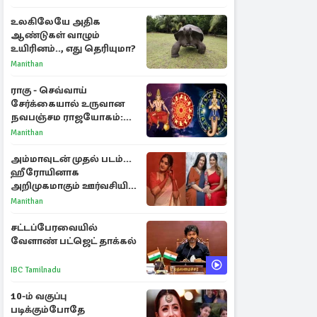
உலகிலேயே அதிக
ஆண்டுகள் வாழும்
உயிரினம்.., எது தெரியுமா?
Manithan
ராகு - செவ்வாய்
சேர்க்கையால் உருவான
நவபஞ்சம ராஜயோகம்:
அதிர்ஷ்டம் பெறும் 3
Manithan
ராசிகள்!
அம்மாவுடன் முதல் படம்...
ஹீரோயினாக
அறிமுகமாகும் ஊர்வசியின்
மகள் தேஜலட்சுமி!
Manithan
சட்டப்பேரவையில்
வேளாண் பட்ஜெட் தாக்கல்
IBC Tamilnadu
10-ம் வகுப்பு
படிக்கும்போதே