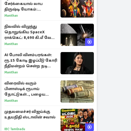
சேர்க்கையால் லாப
திருஷ்டி யோகம்:
அதிர்ஷ்டம் பெறும் டாப் 3
Manithan
ராசிகள்!
நிலவில் விழுந்து
நொறுங்கிய SpaceX
ராக்கெட்: 8,690 கி.மீ வேக
மோதலால் உருவான புதிய
Manithan
பள்ளம்!
AI போலி விளம்பரங்கள்:
ரூ.15 கோடி இழப்பீடு கோரி
நீதிமன்றம் சென்ற நடிகை
ஸ்ருதி ஹாசன்!
Manithan
விரைவில் வரும்
பிளாஸ்டிக் ரூபாய்
நோட்டுகள்.., பழைய
காகித நோட்டுகள்
Manithan
செல்லுமா?
முதலமைச்சர் விஜய்க்கு
உதயநிதி ஸ்டாலின் சவால்
IBC Tamilnadu