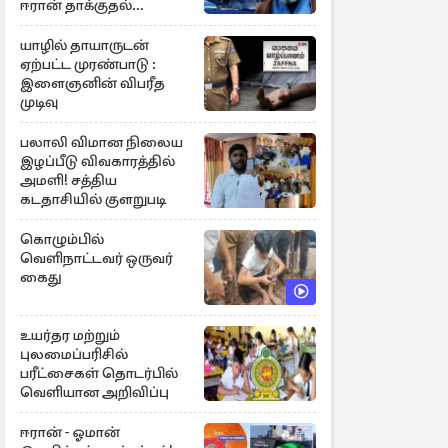
ஈரான் தாக்குதல்
எச்சரிக்கை
யாழில் தாயாருடன்
ஏற்பட்ட முரண்பாடு :
இளைஞனின் விபரீத
முடிவு
பலாலி விமான நிலைய
இழப்பீடு விவகாரத்தில்
அமளி! சத்திய
கடதாசியில் குளறுபடி
கொழும்பில்
வெளிநாட்டவர் ஒருவர்
கைது
உயர்தர மற்றும்
புலமைப்பரிசில்
பரீட்சைகள் தொடர்பில்
வெளியான அறிவிப்பு
ஈரான் - ஓமான்