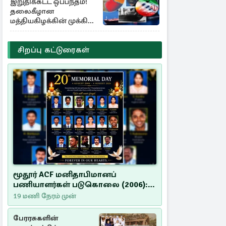
இறுதிக்கட்ட ஒப்பந்தம்!
தலைகீழான
மத்தியகிழக்கின் முக்கிய
பங்கு குறியீடுகள்
சிறப்பு கட்டுரைகள்
மூதூர் ACF மனிதாபிமானப்
பணியாளர்கள் படுகொலை (2006):
20 ஆண்டுகளாகியும் நீதி
19 மணி நேரம் முன்
மறுக்கப்பட்ட மனிதாபிமானப்
பேரவலம்
பேரரசுகளின்