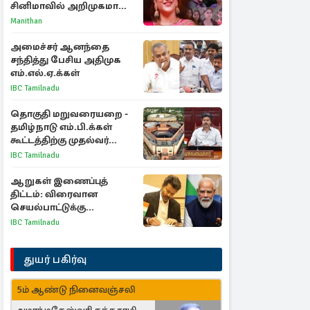
சினிமாவில் அறிமுகமான
த்ரிஷா! உண்மையை
Manithan
பகிர்ந்த இயக்குநர் பிரவீன்
காந்தி
அமைச்சர் ஆனந்தை
சந்தித்து பேசிய அதிமுக
எம்.எல்.ஏ.க்கள்
IBC Tamilnadu
தொகுதி மறுவரையறை -
தமிழ்நாடு எம்.பி.க்கள்
கூட்டத்திற்கு முதல்வர்
விஜய் அழைப்பு
IBC Tamilnadu
ஆறுகள் இணைப்புத்
திட்டம்: விரைவான
செயல்பாட்டுக்கு
பிரதமருக்கு முதலமைச்சர்
IBC Tamilnadu
கடிதம்
துயர் பகிர்வு
5ம் ஆண்டு நினைவஞ்சலி