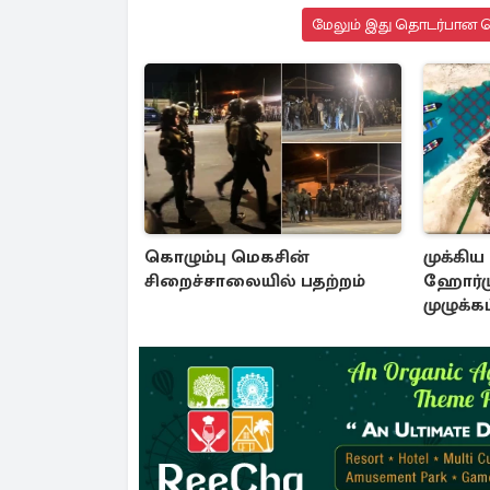
மேலும் இது தொடர்பான செ
கொழும்பு மெகசின்
முக்கிய
சிறைச்சாலையில் பதற்றம்
ஹோர்ம
முழுக்கட
கொண்டு