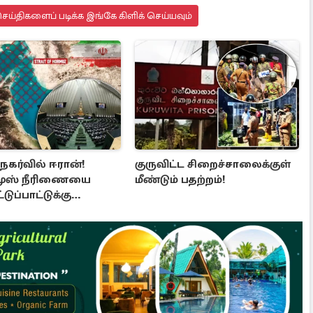
ய்திகளைப் படிக்க இங்கே கிளிக் செய்யவும்
 நகர்வில் ஈரான்!
குருவிட்ட சிறைச்சாலைக்குள்
ுஸ் நீரிணையை
மீண்டும் பதற்றம்!
்டுப்பாட்டுக்கு
 வர புதிய சட்டமூலம்