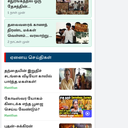
சதுரங்கத்தில் ஒரு
தேசத்தின்
தீர்க்கதரிசனம் :
1 நாள் முன்
சுதுமலை பிரகடனம்
ஒரு வரலாற்றுப் பாடம்
தலைவரைக் காணத்
திரண்ட மக்கள்
வெள்ளம்... வரலாற்றுச்
சிறப்புமிக்க சுதுமலைப்
2 நாட்கள் முன்
பிரகடனம்…
ஏனைய செய்திகள்
தந்தையின் இறுதிச்
சடங்கை வீடியோ காலில்
பார்த்த மகள்கள்!
Manithan
கோடீஸ்வர யோகம்
கிடைக்க எந்த பூஜை
செய்ய வேண்டும்?
Manithan
புதன்–சுக்கிரன்