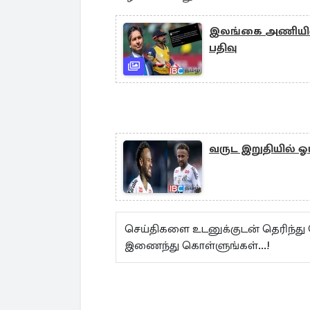
இலங்கை அணியின் 
பதிவு
வருட இறுதியில் ஓய்
செய்திகளை உடனுக்குடன் தெரிந்து
இணைந்து கொள்ளுங்கள்...!