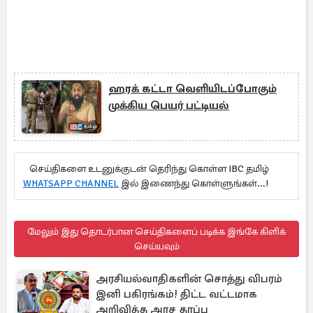
ஹரக் கட்டா வெளியிடப்போகும்
முக்கிய பெயர் பட்டியல்
செய்திகளை உடனுக்குடன் தெரிந்து கொள்ள IBC தமிழ்
WHATSAPP CHANNEL
இல் இணைந்து கொள்ளுங்கள்...!
மேலும் இது தொடர்பான செய்திகளைப் படிக்க இங்கே கிளிக்
செய்யவும்
அரசியல்வாதிகளின் சொத்து விபரம்
இனி பகிரங்கம்! திட்ட வட்டமாக
அறிவித்த அரச தரப்பு