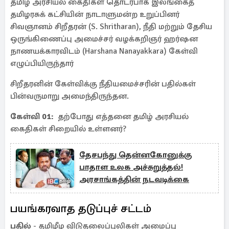
தமிழ் அரசியல் கைதிகள் தொடர்பாக இலங்கைத்
தமிழரசுக் கட்சியின் நாடாளுமன்ற உறுப்பினர்
சிவஞானம் சிறீதரன் (S. Shritharan), நீதி மற்றும் தேசிய
ஒருங்கிணைப்பு அமைச்சர் வழக்கறிஞர் ஹர்ஷன
நாணயக்காரவிடம் (Harshana Nanayakkara) கேள்வி
எழுப்பியிருந்தார்
சிறீதரனின் கேள்விக்கு நீதியமைச்சரின் பதில்கள்
பின்வருமாறு அமைந்திருந்தன.
கேள்வி 01:
தற்போது எத்தனை தமிழ் அரசியல்
கைதிகள் சிறையில் உள்ளனர்?
தேசபந்து தென்னகோனுக்கு
பாதாள உலக அச்சுறுத்தல்!
அரசாங்கத்தின் நடவடிக்கை
பயங்கரவாத தடுப்புச் சட்டம்
பதில்
- தமிழீழ விடுதலைப்புலிகள் அமைப்பு