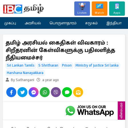
Listen
Watch
Apps
முகப்பு
அரசியல்
பொருளாதாரம்
சமூகம்
இந்தியா
தமிழ் அரசியல் கைதிகள் விவகாரம் :
சிறீதரனின் கேள்விகளுக்கு பதிலளித்த
நீதியமைச்சர்
Sri Lankan Tamils
S Shritharan
Prison
Ministry of justice Sri lanka
Harshana Nanayakkara
By Sathangani
a year ago
விளம்பரம்