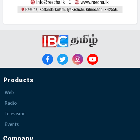
Products
Web
Radio
Television
Events
Company