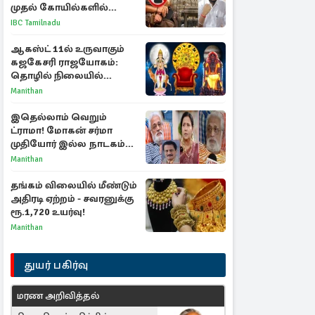
முதல் கோயில்களில்
மொபைலுக்கு தடை!
IBC Tamilnadu
ஆகஸ்ட் 11ல் உருவாகும்
கஜகேசரி ராஜயோகம்:
தொழில் நிலையில்
அதிர்ஷ்டம் பெறும் 3
Manithan
ராசிகள்!
இதெல்லாம் வெறும்
ட்ராமா! மோகன் சர்மா
முதியோர் இல்ல நாடகம்
குறித்து குட்டி பத்மினி
Manithan
பரபரப்பு பேட்டி
தங்கம் விலையில் மீண்டும்
அதிரடி ஏற்றம் - சவரனுக்கு
ரூ.1,720 உயர்வு!
Manithan
துயர் பகிர்வு
மரண அறிவித்தல்