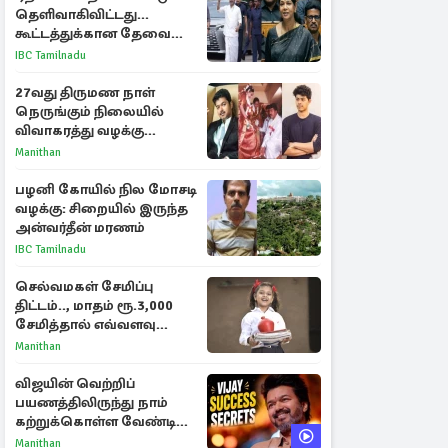
தெளிவாகிவிட்டது...
கூட்டத்துக்கான தேவை
என்ன? - கனிமொழி
IBC Tamilnadu
விமர்சனம்
27வது திருமண நாள்
நெருங்கும் நிலையில்
விவாகரத்து வழக்கு
வாபஸ்! விஜய்யுடன்
Manithan
மீண்டும் இணைவாரா?
பழனி கோயில் நில மோசடி
வழக்கு: சிறையில் இருந்த
அன்வர்தீன் மரணம்
IBC Tamilnadu
செல்வமகள் சேமிப்பு
திட்டம்.., மாதம் ரூ.3,000
சேமித்தால் எவ்வளவு
கிடைக்கும்?
Manithan
விஜயின் வெற்றிப்
பயணத்திலிருந்து நாம்
கற்றுக்கொள்ள வேண்டிய
முக்கிய 3 விடயங்கள்!
Manithan