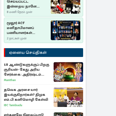
செய்யப்பட்ட
இன்றைய நாளே
செம்மணி
8 மணி நேரம் முன்
இனப்படுகொலை
தினம்…!
மூதூர் ACF
மனிதாபிமானப்
பணியாளர்கள்
படுகொலை (2006): 20
2 நாட்கள் முன்
ஆண்டுகளாகியும் நீதி
மறுக்கப்பட்ட
ஏனைய செய்திகள்
மனிதாபிமானப்
பேரவலம்
18 ஆண்டுகளுக்குப் பிறகு
சூரியன்- கேது அரிய
சேர்க்கை: அதிர்ஷ்டம்
பெறும் 3 ராசிகள்!
Manithan
தவெக அரசை யார்
இயக்குகிறார்கள்? திமுக
எம்.பி கனிமொழி கேள்வி
IBC Tamilnadu
ஏற்கனவே நிலைப்பாடு