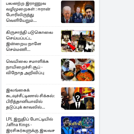
பலனற்ற இராணுவ
வழிமுறைகள் : ஈரான்
போரிலிருந்து
வெளியேறும்
வழியைத்தேடும்
அமெரிக்க தளபதி
கிருசாந்தி படுகொலை
செய்யப்பட்ட
இன்றைய நாளே
செம்மணி
இனப்படுகொலை
தினம்…!
வெயிலை சமாளிக்க
நாயிறைச்சி சூப் -
விநோத அறிவிப்பு
இலங்கைக்
கடவுச்சீட்டினால் சிக்கல்:
பிரித்தானியாவில்
தடுப்புக் காவலில்
முன்னாள் எம்.பி!
LPL இறுதிப் போட்டியில்
Jaffna Kings -
இரசிகர்களுக்கு இலவச