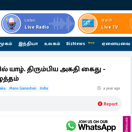
Listen
Watch
Live Radio
Live TV
மூகம்
இந்தியா
உலகம்
BizNews
ஏனையவை
New
 யாழ். திரும்பிய அகதி கைது -
ுத்தம்
yaka
Mano Ganeshan
India
a year ago
Report
விளம்பரம்