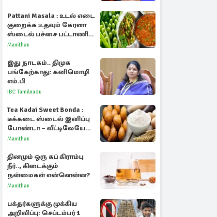
Pattani Masala : உடல் எடை
குறைக்க உதவும் கேரளா
ஸ்டைல் பச்சை பட்டாணி
கிரேவி
Manithan
இது நாடகம்.. திமுக
பங்கேற்காது: கனிமொழி
எம்.பி
IBC Tamilnadu
Tea Kadai Sweet Bonda :
டீக்கடை ஸ்டைல் இனிப்பு
போண்டா – வீட்டிலேயே
செய்வது எப்படி?
Manithan
தினமும் ஒரு கப் கிராம்பு
நீர்.., கிடைக்கும்
நன்மைகள் என்னென்ன?
Manithan
பக்தர்களுக்கு முக்கிய
அறிவிப்பு: செப்டம்பர் 1