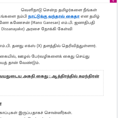
வெளிநாடு சென்ற தமிழர்களை நீங்கள்
 உங்களை நம்பி
நாட்டுக்கு வந்தால் கைதா
என தமிழ்
னோ கணேசன் (Mano Ganesan) எம்.பி. ஜனாதிபதி
a Dissanayake) அரசை நோக்கி கேள்வி
ி. தனது எக்ஸ் (X) தளத்தில் தெரிவித்துள்ளார்.
க்கையில், ஊழல் பேர்வழிகளைக் கைது செய்து
யத் தான் வேண்டும்.
1 வயதுடைய அகதி கைது : ஆத்திரத்தில் சுமந்திரன்
ை
ப்புகள் இருப்பதாகச் சொன்னீர்கள்.