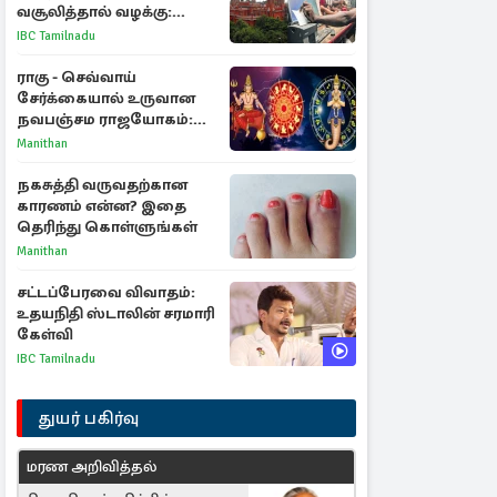
வசூலித்தால் வழக்கு:
சென்னை உயர்நீதிமன்றம்
IBC Tamilnadu
உத்தரவு
ராகு - செவ்வாய்
சேர்க்கையால் உருவான
நவபஞ்சம ராஜயோகம்:
அதிர்ஷ்டம் பெறும் 3
Manithan
ராசிகள்!
நகசுத்தி வருவதற்கான
காரணம் என்ன? இதை
தெரிந்து கொள்ளுங்கள்
Manithan
சட்டப்பேரவை விவாதம்:
உதயநிதி ஸ்டாலின் சரமாரி
கேள்வி
IBC Tamilnadu
துயர் பகிர்வு
மரண அறிவித்தல்