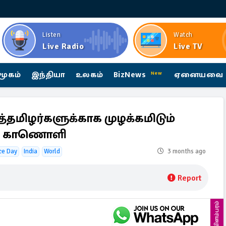
Listen
Watch
Live Radio
Live TV
மூகம்
இந்தியா
உலகம்
BizNews
ஏனையவை
New
ழத்தமிழர்களுக்காக முழக்கமிடும்
டும் காணொளி
ce Day
India
World
3 months ago
Report
விளம்பரம்