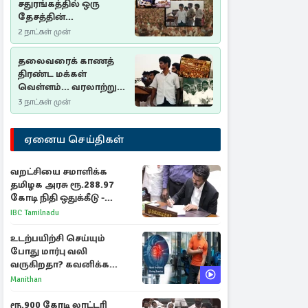
சதுரங்கத்தில் ஒரு
தேசத்தின்
தீர்க்கதரிசனம் :
2 நாட்கள் முன்
சுதுமலை பிரகடனம்
ஒரு வரலாற்றுப் பாடம்
தலைவரைக் காணத்
திரண்ட மக்கள்
வெள்ளம்... வரலாற்றுச்
சிறப்புமிக்க சுதுமலைப்
3 நாட்கள் முன்
பிரகடனம்…
ஏனைய செய்திகள்
வறட்சியை சமாளிக்க
தமிழக அரசு ரூ.288.97
கோடி நிதி ஒதுக்கீடு -
வெளியான அரசாணை
IBC Tamilnadu
உடற்பயிற்சி செய்யும்
போது மார்பு வலி
வருகிறதா? கவனிக்க
வேண்டிய எச்சரிக்கை
Manithan
அறிகுறிகள்
ரூ.900 கோடி லாட்டரி