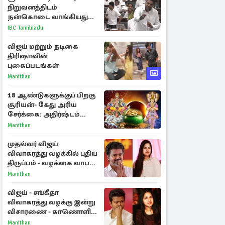
நிறுவனத்திடம்
நன்கொடை வாங்கியது
ஏன்? உதயநிதி - ஆதவ்
IBC Tamilnadu
விவாதம்
விஜய் மற்றும் நடிகை
திரிஷாவின்
புகைப்படங்கள்
Manithan
18 ஆண்டுகளுக்குப் பிறகு
சூரியன்- கேது அரிய
சேர்க்கை: அதிர்ஷ்டம்
பெறும் 3 ராசிகள்!
Manithan
முதல்வர் விஜய்
விவாகரத்து வழக்கில் புதிய
திருப்பம் - வழக்கை வாபஸ்
பெற்ற சங்கீதா!
Manithan
விஜய் - சங்கீதா
விவாகரத்து வழக்கு இன்று
விசாரணை - காணொளி
மூலம் ஆஜராக வாய்ப்பு
Manithan