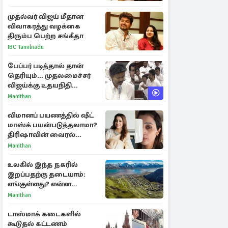
முதல்வர் விஜய் மீதான
விவாகரத்து வழக்கை
திரும்ப பெற்ற சங்கீதா
IBC Tamilnadu
பேப்பர் படித்தால் தான்
தெரியும்... முதலமைச்சர்
விஜய்க்கு உதயநிதி
ஸ்டாலின் பதிலடி
Manithan
விமானப் பயணத்தில் ஷீட்
மாஸ்க் பயன்படுத்தலாமா?
திரிஷாவின் வைரல்
செல்ஃபிக்கு மருத்துவர்
Manithan
விளக்கம்
உலகில் இந்த நகரில்
இறப்பதற்கு தடையாம்:
எங்குள்ளது? என்ன
காரணம் தெரியுமா?
Manithan
டாஸ்மாக் கடைகளில்
கூடுதல் கட்டணம்