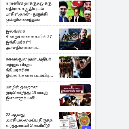
ஈரானின் தாக்குதலுக்கு
எதிராக சவூதியுடன்
பாகிஸ்தான் - துருக்கி
ஒன்றிணைந்தன
இலங்கை
சிறைச்சாலைகளில் 27
இந்தியர்கள்!
அச்சநிலையை
மையப்படுத்தி
ஜெயசங்கர் அறிக்கை
காவல்துறைமா அதிபர்
மற்றும் பிரதம
நீதியரசரின்
இல்லங்களை படம்பிடித்த
சந்தேக நபர் கைது!
யாழில் தவறான
முடிவெடுத்து 19 வயது
இளைஞர் பலி!
22 ஆவது
அரசியலமைப்பு திருத்த
வர்த்தமானி வெளியீடு!