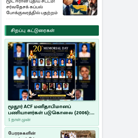
மூட ஈரான் புதிய சட்டம்!
சர்வதேசக் கப்பல்
போக்குவரத்தில் பதற்றம்
சிறப்பு கட்டுரைகள்
மூதூர் ACF மனிதாபிமானப்
பணியாளர்கள் படுகொலை (2006):
20 ஆண்டுகளாகியும் நீதி
1 நாள் முன்
மறுக்கப்பட்ட மனிதாபிமானப்
பேரவலம்
பேரரசுகளின்