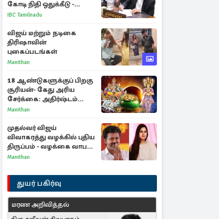
கோடி நிதி ஒதுக்கீடு -
வெளியான அரசாணை
IBC Tamilnadu
விஜய் மற்றும் நடிகை
திரிஷாவின்
புகைப்படங்கள்
Manithan
18 ஆண்டுகளுக்குப் பிறகு
சூரியன்- கேது அரிய
சேர்க்கை: அதிர்ஷ்டம்
பெறும் 3 ராசிகள்!
Manithan
முதல்வர் விஜய்
விவாகரத்து வழக்கில் புதிய
திருப்பம் - வழக்கை வாபஸ்
பெற்ற சங்கீதா!
Manithan
துயர் பகிர்வு
மரண அறிவித்தல்