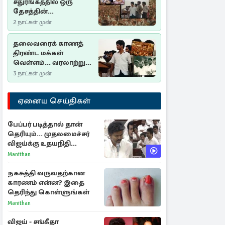
சதுரங்கத்தில் ஒரு
தேசத்தின்
தீர்க்கதரிசனம் :
2 நாட்கள் முன்
சுதுமலை பிரகடனம்
ஒரு வரலாற்றுப் பாடம்
தலைவரைக் காணத்
திரண்ட மக்கள்
வெள்ளம்... வரலாற்றுச்
சிறப்புமிக்க சுதுமலைப்
3 நாட்கள் முன்
பிரகடனம்…
ஏனைய செய்திகள்
பேப்பர் படித்தால் தான்
தெரியும்... முதலமைச்சர்
விஜய்க்கு உதயநிதி
ஸ்டாலின் பதிலடி
Manithan
நகசுத்தி வருவதற்கான
காரணம் என்ன? இதை
தெரிந்து கொள்ளுங்கள்
Manithan
விஜய் - சங்கீதா