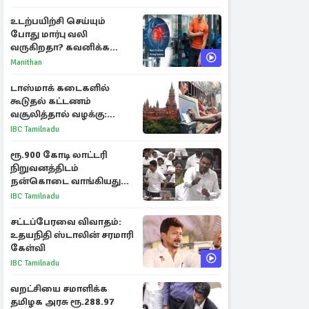
உடற்பயிற்சி செய்யும்
போது மார்பு வலி
வருகிறதா? கவனிக்க
வேண்டிய எச்சரிக்கை
Manithan
அறிகுறிகள்
டாஸ்மாக் கடைகளில்
கூடுதல் கட்டணம்
வசூலித்தால் வழக்கு:
சென்னை உயர்நீதிமன்றம்
IBC Tamilnadu
உத்தரவு
ரூ.900 கோடி லாட்டரி
நிறுவனத்திடம்
நன்கொடை வாங்கியது
ஏன்? உதயநிதி - ஆதவ்
IBC Tamilnadu
விவாதம்
சட்டப்பேரவை விவாதம்:
உதயநிதி ஸ்டாலின் சரமாரி
கேள்வி
IBC Tamilnadu
வறட்சியை சமாளிக்க
தமிழக அரசு ரூ.288.97