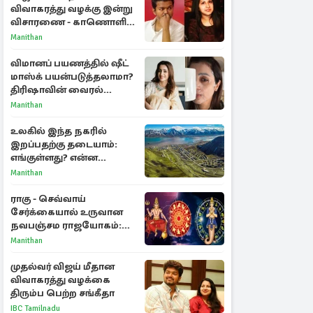
விவாகரத்து வழக்கு இன்று
விசாரணை - காணொளி
மூலம் ஆஜராக வாய்ப்பு
Manithan
விமானப் பயணத்தில் ஷீட்
மாஸ்க் பயன்படுத்தலாமா?
திரிஷாவின் வைரல்
செல்ஃபிக்கு மருத்துவர்
Manithan
விளக்கம்
உலகில் இந்த நகரில்
இறப்பதற்கு தடையாம்:
எங்குள்ளது? என்ன
காரணம் தெரியுமா?
Manithan
ராகு - செவ்வாய்
சேர்க்கையால் உருவான
நவபஞ்சம ராஜயோகம்:
அதிர்ஷ்டம் பெறும் 3
Manithan
ராசிகள்!
முதல்வர் விஜய் மீதான
விவாகரத்து வழக்கை
திரும்ப பெற்ற சங்கீதா
IBC Tamilnadu