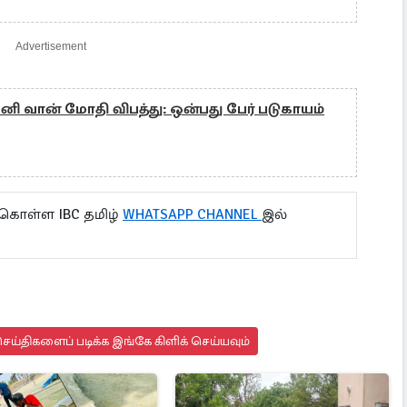
Advertisement
னி வான் மோதி விபத்து: ஒன்பது பேர் படுகாயம்
 கொள்ள IBC தமிழ்
WHATSAPP CHANNEL
இல்
ய்திகளைப் படிக்க இங்கே கிளிக் செய்யவும்