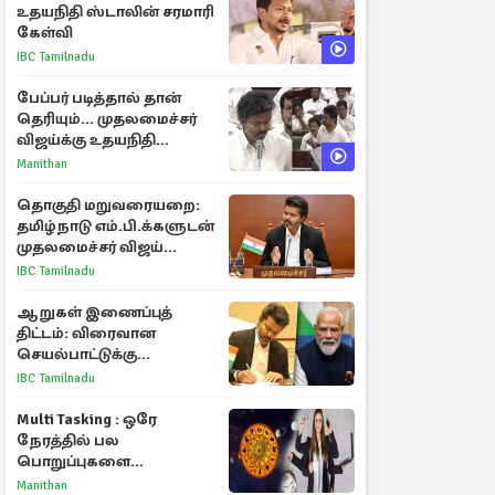
உதயநிதி ஸ்டாலின் சரமாரி
கேள்வி
IBC Tamilnadu
பேப்பர் படித்தால் தான்
தெரியும்... முதலமைச்சர்
விஜய்க்கு உதயநிதி
ஸ்டாலின் பதிலடி
Manithan
தொகுதி மறுவரையறை:
தமிழ்நாடு எம்.பி.க்களுடன்
முதலமைச்சர் விஜய்
ஆலோசனை
IBC Tamilnadu
ஆறுகள் இணைப்புத்
திட்டம்: விரைவான
செயல்பாட்டுக்கு
பிரதமருக்கு முதலமைச்சர்
IBC Tamilnadu
கடிதம்
Multi Tasking : ஒரே
நேரத்தில் பல
பொறுப்புகளை
கையாளும் டாப் 3 ராசிகள்!
Manithan