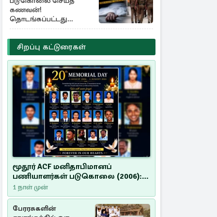
படுகொலை செய்த
கணவன்!
தொடங்கப்பட்டது
விசாரணை
சிறப்பு கட்டுரைகள்
மூதூர் ACF மனிதாபிமானப்
பணியாளர்கள் படுகொலை (2006):
20 ஆண்டுகளாகியும் நீதி
1 நாள் முன்
மறுக்கப்பட்ட மனிதாபிமானப்
பேரவலம்
பேரரசுகளின்