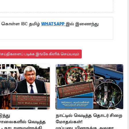
ு கொள்ள IBC தமிழ்
WHATSAPP
இல் இணைந்து
ய்திகளைப் படிக்க இங்கே கிளிக் செய்யவும்
ுத்து
நாட்டில் வெடித்த தொடர் சிறை
சாலைகளில் வெடித்த
மோதல்கள்!
- நாடாளுமன்றத்தில்
முப்படையினருக்கு அவசர