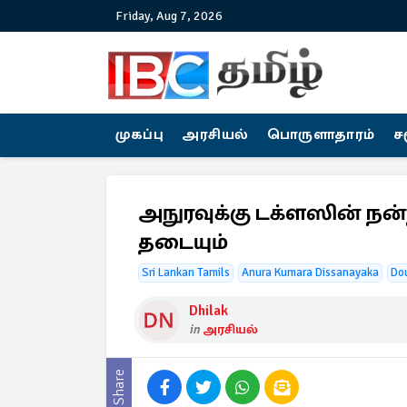
Friday, Aug 7, 2026
முகப்பு
அரசியல்
பொருளாதாரம்
ச
அநுரவுக்கு டக்ளஸின் நன்
தடையும்
Sri Lankan Tamils
Anura Kumara Dissanayaka
Do
Dhilak
in
அரசியல்
Share