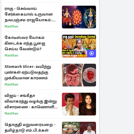
ராகு - செவ்வாய்
சேர்க்கையால் உருவான
நவபஞ்சம ராஜயோகம்:
அதிர்ஷ்டம் பெறும் 3
Manithan
ராசிகள்!
கோடீஸ்வர யோகம்
கிடைக்க எந்த பூஜை
செய்ய வேண்டும்?
Manithan
Stomach Ulcer: வயிற்று
புண்கள் ஏற்படுவதற்கு
முக்கியமான காரணம்
Manithan
விஜய் - சங்கீதா
விவாகரத்து வழக்கு இன்று
விசாரணை - காணொளி
மூலம் ஆஜராக வாய்ப்பு
Manithan
தொகுதி மறுவரையறை -
தமிழ்நாடு எம்.பி.க்கள்