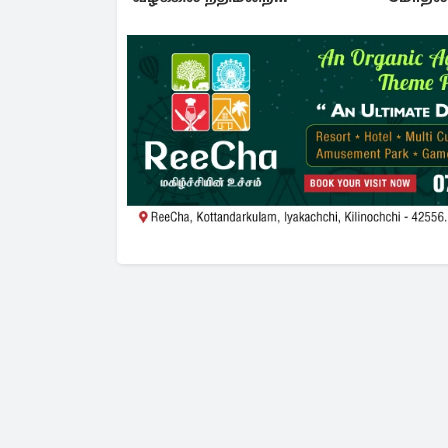
இடைக்கால தடை உத்தரவு!
சலசலப்ப