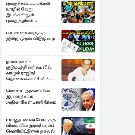
புதைக்கப்பட்ட மக்கள்:
யாழில் வேறு
இடங்களிலும்
புதைகுழிகள்
இருக்கலாம்..!
எழுமாற்றாக அகழ்வு
பாடசாலைகளுக்கு
இன்று முதல் விடுமுறை
நண்பர்கள் -
குடும்பத்தினர் தயவில்
வாழும் ராஜித!
தொலைக்காட்சியில்
குமுறல்
மொசாட் அமைப்பின்
இரண்டு உயர்
அதிகாரிகள் பணி நீக்கம்!
ஈரானுடனான போருக்கு
விரைவில் முடிவு! ட்ரம்ப்
வெளியிட்டுள்ள தகவல்