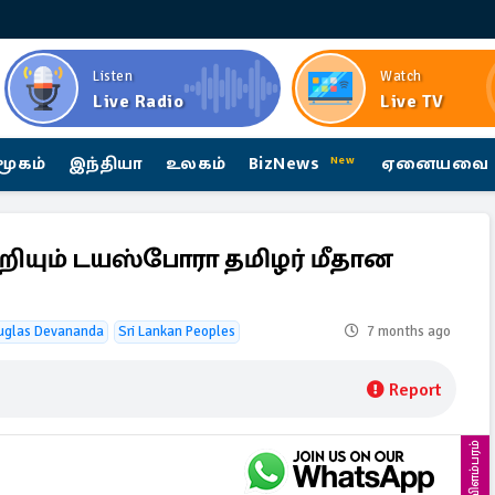
Listen
Watch
Live Radio
Live TV
மூகம்
இந்தியா
உலகம்
BizNews
ஏனையவை
New
றியும் டயஸ்போரா தமிழர் மீதான
uglas Devananda
Sri Lankan Peoples
7 months ago
Report
விளம்பரம்