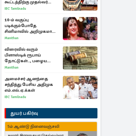
கூட்டத்திற்கு முதல்வர்
விஜய் அழைப்பு
IBC Tamilnadu
10-ம் வகுப்பு
படிக்கும்போதே
சினிமாவில் அறிமுகமான
த்ரிஷா! உண்மையை
Manithan
பகிர்ந்த இயக்குநர் பிரவீன்
காந்தி
விரைவில் வரும்
பிளாஸ்டிக் ரூபாய்
நோட்டுகள்.., பழைய
காகித நோட்டுகள்
Manithan
செல்லுமா?
அமைச்சர் ஆனந்தை
சந்தித்து பேசிய அதிமுக
எம்.எல்.ஏ.க்கள்
IBC Tamilnadu
துயர் பகிர்வு
5ம் ஆண்டு நினைவஞ்சலி
அமரர் இராசையா செல்லம்மா