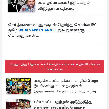
அழைப்பாணை! நீதிமன்றம்
விடுத்துள்ள உத்தரவு!
செய்திகளை உடனுக்குடன் தெரிந்து கொள்ள IBC
தமிழ்
WHATSAPP CHANNEL
இல் இணைந்து
கொள்ளுங்கள்...!
மேலும் இது தொடர்பான செய்திகளைப் படிக்க இங்கே கிளிக்
செய்யவும்
புதைக்கப்பட்ட மக்கள்: யாழில் வேறு
இடங்களிலும் புதைகுழிகள்
இருக்கலாம்..! எழுமாற்றாக அகழ்வு
உச்சக்கட்ட பதற்றம்: அடுத்தடுத்து
சிறைச்சாலைகளில் வெடித்த