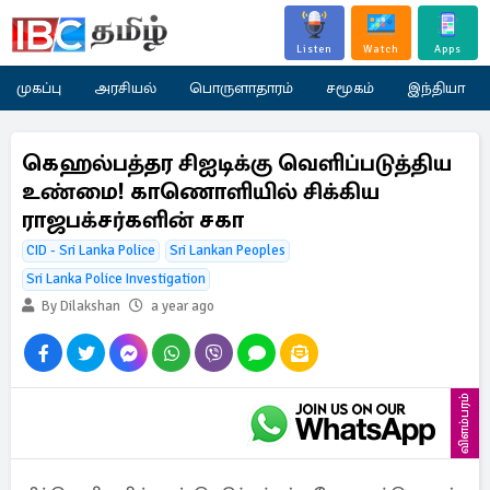
Listen
Watch
Apps
முகப்பு
அரசியல்
பொருளாதாரம்
சமூகம்
இந்தியா
கெஹல்பத்தர சிஐடிக்கு வெளிப்படுத்திய
உண்மை! காணொளியில் சிக்கிய
ராஜபக்சர்களின் சகா
CID - Sri Lanka Police
Sri Lankan Peoples
Sri Lanka Police Investigation
By Dilakshan
a year ago
விளம்பரம்