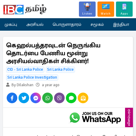
Listen
Watch
Apps
முகப்பு
அரசியல்
பொருளாதாரம்
சமூகம்
இந்தியா
கெஹல்பத்தரவுடன் நெருங்கிய
தொடர்பை பேணிய மூன்று
அரசியல்வாதிகள் சிக்கினர்!
CID - Sri Lanka Police
Sri Lanka Police
Sri Lanka Police Investigation
By Dilakshan
a year ago
விளம்பரம்