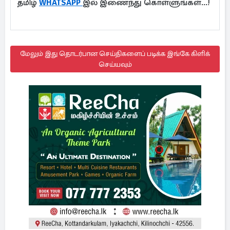
தமிழ்
WHATSAPP
இல் இணைந்து கொள்ளுங்கள்...!
மேலும் இது தொடர்பான செய்திகளைப் படிக்க இங்கே கிளிக்
செய்யவும்