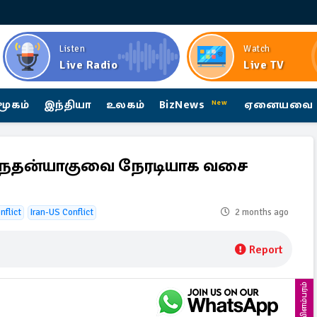
Listen
Watch
Live Radio
Live TV
மூகம்
இந்தியா
உலகம்
BizNews
ஏனையவை
New
!!நெதன்யாகுவை நேரடியாக வசை
nflict
Iran-US Conflict
2 months ago
Report
விளம்பரம்