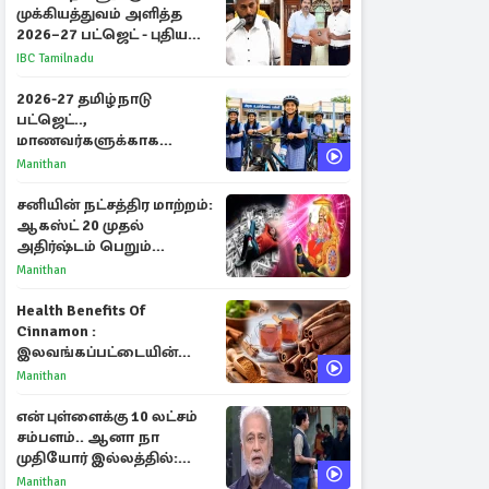
முக்கியத்துவம் அளித்த
2026–27 பட்ஜெட் - புதிய
நலத்திட்டங்கள்
IBC Tamilnadu
என்னென்ன?
2026-27 தமிழ்நாடு
பட்ஜெட்..,
மாணவர்களுக்காக
வெளியான முக்கிய
Manithan
அறிவிப்புகள்
சனியின் நட்சத்திர மாற்றம்:
ஆகஸ்ட் 20 முதல்
அதிர்ஷ்டம் பெறும்
ராசிகள்!
Manithan
Health Benefits Of
Cinnamon :
இலவங்கப்பட்டையின்
மருத்துவ குணங்களும்
Manithan
ஆரோக்கிய
நன்மைகளும்!
என் புள்ளைக்கு 10 லட்சம்
சம்பளம்.. ஆனா நா
முதியோர் இல்லத்தில்:
நடிகரின் கண்ணீர் பேட்டி
Manithan