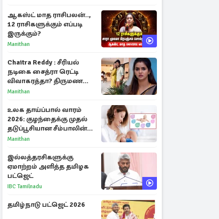
ஆகஸ்ட் மாத ராசிபலன்..,
12 ராசிகளுக்கும் எப்படி
இருக்கும்?
Manithan
Chaitra Reddy : சீரியல்
நடிகை சைத்ரா ரெட்டி
விவாகரத்தா? திருமண
புகைப்படங்களை நீக்கம்
Manithan
உலக தாய்ப்பால் வாரம்
2026: குழந்தைக்கு முதல்
தடுப்பூசியான சீம்பாலின்
முக்கியத்துவம்!
Manithan
இல்லத்தரசிகளுக்கு
ஏமாற்றம் அளித்த தமிழக
பட்ஜெட்
IBC Tamilnadu
தமிழ்நாடு பட்ஜெட் 2026