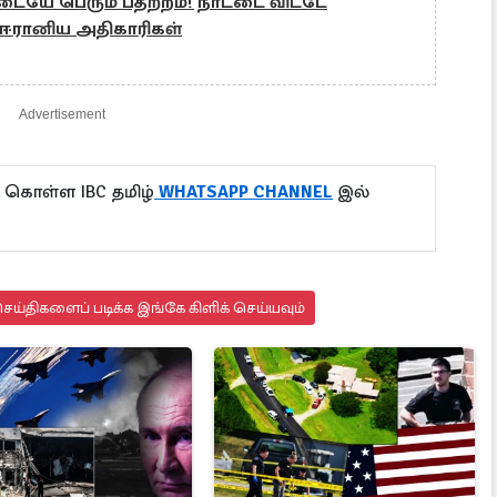
டையே பெரும் பதற்றம்! நாட்டை விட்டே
 ஈரானிய அதிகாரிகள்
Advertisement
 கொள்ள IBC தமிழ்
WHATSAPP CHANNEL
இல்
ய்திகளைப் படிக்க இங்கே கிளிக் செய்யவும்