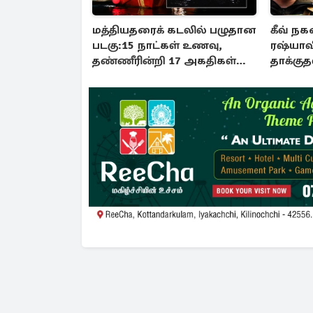
மத்தியதரைக் கடலில் பழுதான
கீவ் ந
படகு:15 நாட்கள் உணவு,
ரஷ்யாவ
தண்ணீரின்றி 17 அகதிகள்
தாக்குத
உயிரிழப்பு