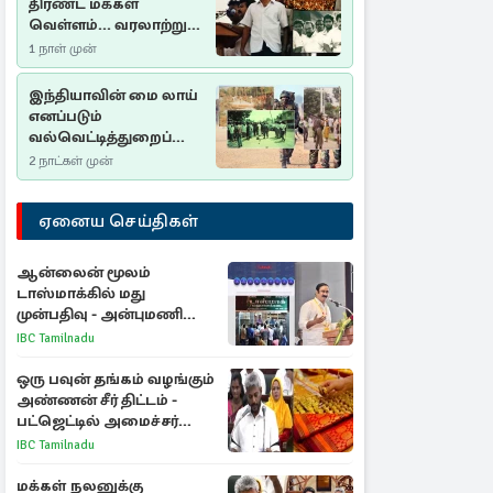
திரண்ட மக்கள்
வெள்ளம்... வரலாற்றுச்
சிறப்புமிக்க சுதுமலைப்
1 நாள் முன்
பிரகடனம்…
இந்தியாவின் மை லாய்
எனப்படும்
வல்வெட்டித்துறைப்
படுகொலை…
2 நாட்கள் முன்
ஏனைய செய்திகள்
ஆன்லைன் மூலம்
டாஸ்மாக்கில் மது
முன்பதிவு - அன்புமணி
ராமதாஸ் எதிர்ப்பு
IBC Tamilnadu
ஒரு பவுன் தங்கம் வழங்கும்
அண்ணன் சீர் திட்டம் -
பட்ஜெட்டில் அமைச்சர்
மரிய வில்சன் அறிவிப்பு!
IBC Tamilnadu
மக்கள் நலனுக்கு