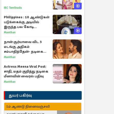
IBC Tamilnadu
Philippines : 10 ஆண்டுகள்
படுக்கைக்கு அடியில்
இருந்த பல கோடி
மதிப்புள்ள அரிய முத்து!
Manithan
நான் சூர்யாவை விட 3
மடங்கு அதிகம்
சம்பாதித்தேன்- நடிகை
ஜோதிகா
Manithan
Actress Meena Viral Post:
சாதி, மதம் குறித்து நடிகை
மீனாவின் வைரல் பதிவு
Manithan
துயர் பகிர்வு
1ம் ஆண்டு நினைவஞ்சலி