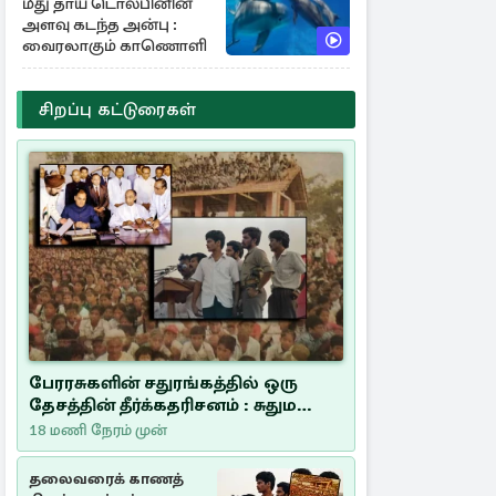
மீது தாய் டொல்பினின்
அளவு கடந்த அன்பு :
வைரலாகும் காணொளி
சிறப்பு கட்டுரைகள்
பேரரசுகளின் சதுரங்கத்தில் ஒரு
தேசத்தின் தீர்க்கதரிசனம் : சுதுமலை
பிரகடனம் ஒரு வரலாற்றுப் பாடம்
18 மணி நேரம் முன்
தலைவரைக் காணத்