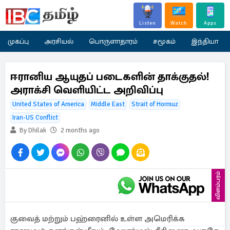
Listen
Watch
Apps
முகப்பு
அரசியல்
பொருளாதாரம்
சமூகம்
இந்தியா
ஈரானிய ஆயுதப் படைகளின் தாக்குதல்!
அராக்சி வெளியிட்ட அறிவிப்பு
United States of America
Middle East
Strait of Hormuz
Iran-US Conflict
By Dhilak
2 months ago
விளம்பரம்
குவைத் மற்றும் பஹ்ரைனில் உள்ள அமெரிக்க