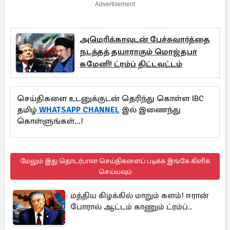
Advertisement
அமெரிக்காவுடன் பேச்சுவார்த்தை
நடத்தத் தயாராகும் மொஜ்தபா
கமேனி! ட்ரம்ப் திட்டவட்டம்
செய்திகளை உடனுக்குடன் தெரிந்து கொள்ள IBC
தமிழ்
WHATSAPP CHANNEL
இல் இணைந்து
கொள்ளுங்கள்...!
மேலும் இது தொடர்பான செய்திகளைப் படிக்க இங்கே கிளிக்
செய்யவும்
மத்திய கிழக்கில் மாறும் களம்! ஈரான்
போரால் ஆட்டம் காணும் ட்ரம்ப்..