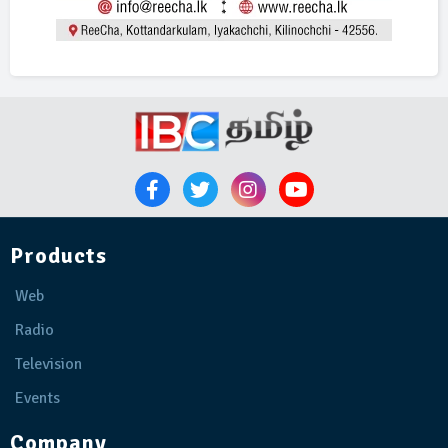
Products
Web
Radio
Television
Events
Company