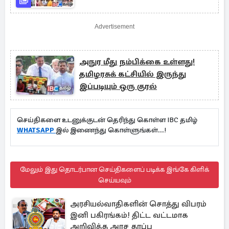
Advertisement
அநுர மீது நம்பிக்கை உள்ளது!
தமிழரசுக் கட்சியில் இருந்து
இப்படியும் ஒரு குரல்
செய்திகளை உடனுக்குடன் தெரிந்து கொள்ள IBC தமிழ்
WHATSAPP
இல் இணைந்து கொள்ளுங்கள்...!
மேலும் இது தொடர்பான செய்திகளைப் படிக்க இங்கே கிளிக்
செய்யவும்
அரசியல்வாதிகளின் சொத்து விபரம்
இனி பகிரங்கம்! திட்ட வட்டமாக
அறிவித்த அரச தரப்பு