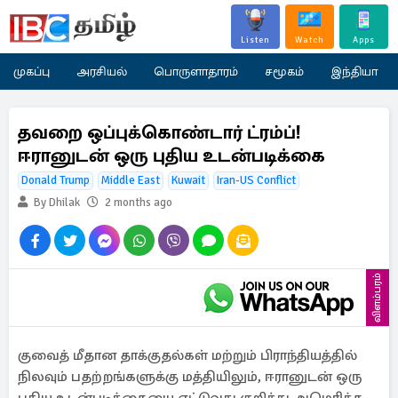
Listen
Watch
Apps
முகப்பு
அரசியல்
பொருளாதாரம்
சமூகம்
இந்தியா
தவறை ஒப்புக்கொண்டார் ட்ரம்ப்!
ஈரானுடன் ஒரு புதிய உடன்படிக்கை
Donald Trump
Middle East
Kuwait
Iran-US Conflict
By Dhilak
2 months ago
விளம்பரம்
குவைத் மீதான தாக்குதல்கள் மற்றும் பிராந்தியத்தில்
நிலவும் பதற்றங்களுக்கு மத்தியிலும், ஈரானுடன் ஒரு