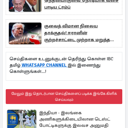
நெதன்யாகுவை நேரடியாக வசை
பாடிய ட்ரம்ப்
குவைத் விமான நிலைய
தாக்குதல்! ஈரானின்
குற்றச்சாட்டை முற்றாக மறுத்த
அமெரிக்கா
செய்திகளை உடனுக்குடன் தெரிந்து கொள்ள IBC
தமிழ்
WHATSAPP CHANNEL
இல் இணைந்து
கொள்ளுங்கள்...!
மேலும் இது தொடர்பான செய்திகளைப் படிக்க இங்கே கிளிக்
செய்யவும்
இந்தியா - இலங்கை
அணிகளுக்கிடையிலான டெஸ்ட்
போட்டிகளுக்கு இலவச அனுமதி