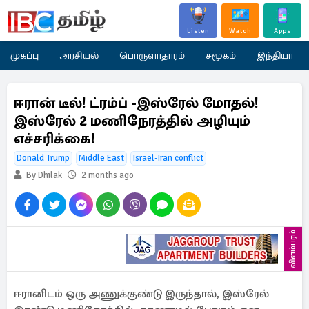
Listen
Watch
Apps
முகப்பு
அரசியல்
பொருளாதாரம்
சமூகம்
இந்தியா
ஈரான் டீல்! ட்ரம்ப் -இஸ்ரேல் மோதல்!
இஸ்ரேல் 2 மணிநேரத்தில் அழியும்
எச்சரிக்கை!
Donald Trump
Middle East
Israel-Iran conflict
By Dhilak
2 months ago
விளம்பரம்
ஈரானிடம் ஒரு அணுக்குண்டு இருந்தால், இஸ்ரேல்