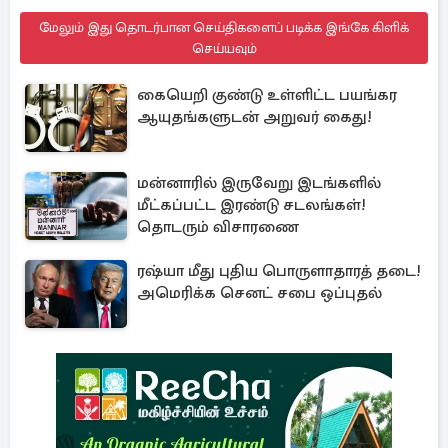
மேலும் இது தொடர்பான செய்திகளைப் படிக்க இங்கே கிளிக்
செய்யவும்
கையெறி குண்டு உள்ளிட்ட பயங்கர
ஆயுதங்களுடன் அறுவர் கைது!
மன்னாரில் இருவேறு இடங்களில்
மீட்கப்பட்ட இரண்டு சடலங்கள்!
தொடரும் விசாரணை
ரஷ்யா மீது புதிய பொருளாதாரத் தடை!
அமெரிக்க செனட் சபை ஒப்புதல்