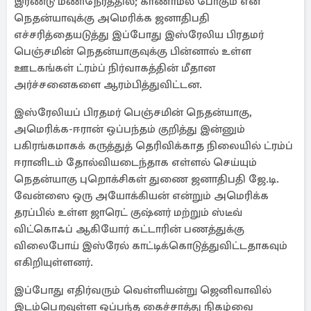
இரண்டு மணிநேரத்தில்; காணாமல் போகும் என
நெதன்யாவுக்கு அமெரிக்க ஜனாதிபதி
எச்சரித்தையடுத்து இப்போது இஸ்ரேலிய பிரதமர்
பெஞ்சமின் நெதன்யாகுவுக்கு பின்னால் உள்ள
ஊடகங்கள் ட்ரம்ப் நிர்வாகத்தின் மீதான
அர்ச்சனைகளை ஆரம்பித்துவிட்டன.
இஸ்ரேலியப் பிரதமர் பெஞ்சமின் நெதன்யாகு,
அமெரிக்க-ஈரான் ஒப்பந்தம் குறித்து இன்னும்
பகிரங்கமாகக் கருத்துத் தெரிவிக்காத நிலையில் ட்ரம்ப்
ஈரானிடம் தோல்வியடைந்தாக எள்ளல் செய்யும்
நெதன்யாகு புறொக்சிகள் துணை ஜனாதிபதி ஜே.டி.
வேன்ஸை ஒரு அயோக்கியன் என்றும் அமெரிக்க
தரப்பில் உள்ள ஜாரெட் குஷ்னர் மற்றும் ஸ்டீவ்
விட்கொஃப் ஆகியோர் கட்டாரின் பணத்துக்கு
விலைபோய் இஸ்ரேல் காட்டிக்கொடுத்துவிட்டதாகவும்
எகிறியுள்ளனர்.
இப்போது எதிர்வரும் வெள்ளியன்று ஜெனிவாவில்
இடம்பெறவுள்ள ஒப்பந்த கைச்சாத்து நிகழ்வை