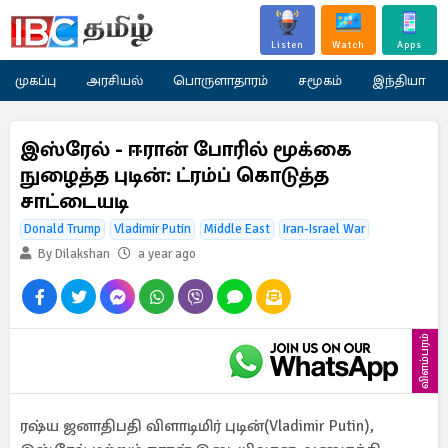
Listen
Watch
Apps
முகப்பு
அரசியல்
பொருளாதாரம்
சமூகம்
இந்தியா
இஸ்ரேல் - ஈரான் போரில் மூக்கை
நுழைத்த புடின்: ட்ரம்ப் கொடுத்த
சாட்டையடி
Donald Trump
Vladimir Putin
Middle East
Iran-Israel War
By Dilakshan
a year ago
விளம்பரம்
ரஷ்ய ஜனாதிபதி விளாடிமிர் புடின்(Vladimir Putin),