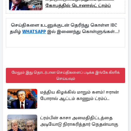
கோபத்தில் டொனால்ட் ட்ரம்ப்
செய்திகளை உடனுக்குடன் தெரிந்து கொள்ள IBC
தமிழ்
WHATSAPP
இல் இணைந்து கொள்ளுங்கள்...!
மேலும் இது தொடர்பான செய்திகளைப் படிக்க இங்கே கிளிக்
செய்யவும்
மத்திய கிழக்கில் மாறும் களம்! ஈரான்
போரால் ஆட்டம் காணும் ட்ரம்ப்..
ட்ரம்பின் காசா அமைதிதிட்டத்தை
அடியோடு நிராகரித்தார் நெதன்யாகு