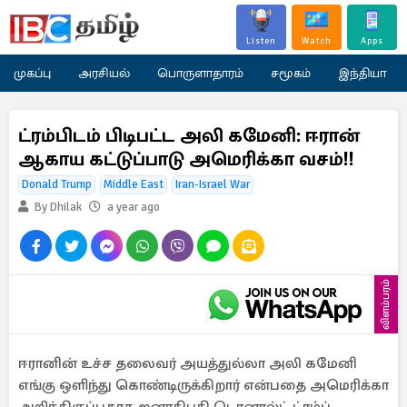
Listen
Watch
Apps
முகப்பு
அரசியல்
பொருளாதாரம்
சமூகம்
இந்தியா
ட்ரம்பிடம் பிடிபட்ட அலி கமேனி: ஈரான்
ஆகாய கட்டுப்பாடு அமெரிக்கா வசம்!!
Donald Trump
Middle East
Iran-Israel War
By Dhilak
a year ago
விளம்பரம்
ஈரானின் உச்ச தலைவர் அயத்துல்லா அலி கமேனி
எங்கு ஒளிந்து கொண்டிருக்கிறார் என்பதை அமெரிக்கா