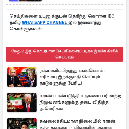
செய்திகளை உடனுக்குடன் தெரிந்து கொள்ள IBC
தமிழ்
WHATSAPP CHANNEL
இல் இணைந்து
கொள்ளுங்கள்...!
மேலும் இது தொடர்பான செய்திகளைப் படிக்க இங்கே கிளிக்
செய்யவும்
ரஷ்யாவிடமிருந்து எண்ணெய்:
எரிவாயு இறக்குமதி செய்யும்
நாடுகளுக்கு பேரிடி!
ஈரான் பயன்படுத்திய நாணய பரிமாற்ற
நிறுவனங்களுக்கு தடை விதித்த
அமெரிக்கா
கவலைக்கிடமான நிலையில் ஈரான்
உச்ச தலைவர் - விரைவில் மறைவு