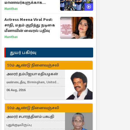
மாணவர்களுக்காக
வெளியான முக்கிய
Manithan
அறிவிப்புகள்
Actress Meena Viral Post:
சாதி, மதம் குறித்து நடிகை
மீனாவின் வைரல் பதிவு
Manithan
துயர் பகிர்வு
10ம் ஆண்டு நினைவஞ்சலி
அமரர் தம்பிஐயா மதியழகன்
மண்டைதீவு, Birmingham, United
Kingdom
06 Aug, 2016
10ம் ஆண்டு நினைவஞ்சலி
அமரர் சபாரத்தினம் பசுபதி
புதுக்குடியிருப்பு