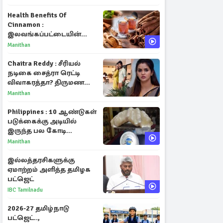
Health Benefits Of
Cinnamon :
இலவங்கப்பட்டையின்
மருத்துவ குணங்களும்
Manithan
ஆரோக்கிய
நன்மைகளும்!
Chaitra Reddy : சீரியல்
நடிகை சைத்ரா ரெட்டி
விவாகரத்தா? திருமண
புகைப்படங்களை நீக்கம்
Manithan
Philippines : 10 ஆண்டுகள்
படுக்கைக்கு அடியில்
இருந்த பல கோடி
மதிப்புள்ள அரிய முத்து!
Manithan
இல்லத்தரசிகளுக்கு
ஏமாற்றம் அளித்த தமிழக
பட்ஜெட்
IBC Tamilnadu
2026-27 தமிழ்நாடு
பட்ஜெட்..,