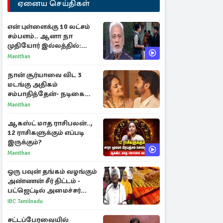
ஏனைய செய்திகள்
என் புள்ளைக்கு 10 லட்சம்
சம்பளம்.. ஆனா நா
முதியோர் இல்லத்தில்:
நடிகரின் கண்ணீர் பேட்டி
Manithan
நான் சூர்யாவை விட 3
மடங்கு அதிகம்
சம்பாதித்தேன்- நடிகை
ஜோதிகா
Manithan
ஆகஸ்ட் மாத ராசிபலன்..,
12 ராசிகளுக்கும் எப்படி
இருக்கும்?
Manithan
ஒரு பவுன் தங்கம் வழங்கும்
அண்ணன் சீர் திட்டம் -
பட்ஜெட்டில் அமைச்சர்
மரிய வில்சன் அறிவிப்பு!
IBC Tamilnadu
சட்டப்பேரவையில்