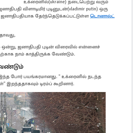
உக்ரைனில்(ukraine) நடைபெற்று வரும்
னாதிபதி விளாடிமிர் புடினுடன்(vladimir putin) ஒரு
க ஜனாதிபதியாக தேர்ந்தெடுக்கப்பட்டுள்ள
டொனால்ட்
தாவது,
் ஒன்று, ஜனாதிபதி புடின் விரைவில் என்னைச்
தற்காக நாம் காத்திருக்க வேண்டும்.
ேண்டும்
 இந்த போர் பயங்கரமானது. " உக்ரைனில் நடந்த
" இறந்ததாகவும் டிரம்ப் கூறினார்.