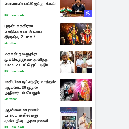
வேளாண் பட்ஜெட் தாக்கல்
IBC Tamilnadu
புதன்–சுக்கிரன்
சேர்க்கையால் லாப
திருஷ்டி யோகம்:
அதிர்ஷ்டம் பெறும் டாப் 3
Manithan
ராசிகள்!
மக்கள் நலனுக்கு
முக்கியத்துவம் அளித்த
2026–27 பட்ஜெட் - புதிய
நலத்திட்டங்கள்
IBC Tamilnadu
என்னென்ன?
சனியின் நட்சத்திர மாற்றம்:
ஆகஸ்ட் 20 முதல்
அதிர்ஷ்டம் பெறும்
ராசிகள்!
Manithan
ஆன்லைன் மூலம்
டாஸ்மாக்கில் மது
முன்பதிவு - அன்புமணி
ராமதாஸ் எதிர்ப்பு
IBC Tamilnadu