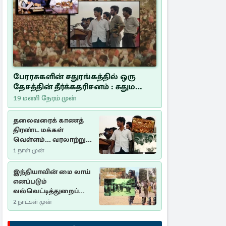
பேரரசுகளின் சதுரங்கத்தில் ஒரு
தேசத்தின் தீர்க்கதரிசனம் : சுதுமலை
பிரகடனம் ஒரு வரலாற்றுப் பாடம்
19 மணி நேரம் முன்
தலைவரைக் காணத்
திரண்ட மக்கள்
வெள்ளம்... வரலாற்றுச்
சிறப்புமிக்க சுதுமலைப்
1 நாள் முன்
பிரகடனம்…
இந்தியாவின் மை லாய்
எனப்படும்
வல்வெட்டித்துறைப்
படுகொலை…
2 நாட்கள் முன்