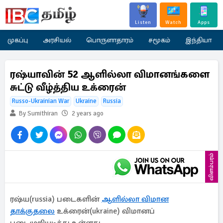
Listen
Watch
Apps
முகப்பு
அரசியல்
பொருளாதாரம்
சமூகம்
இந்தியா
ரஷ்யாவின் 52 ஆளில்லா விமானங்களை
சுட்டு வீழ்த்திய உக்ரைன்
Russo-Ukrainian War
Ukraine
Russia
By Sumithiran
2 years ago
விளம்பரம்
ரஷ்ய(russia) படைகளின்
ஆளில்லா விமான
தாக்குதலை
உக்ரைன்(ukraine) விமானப்