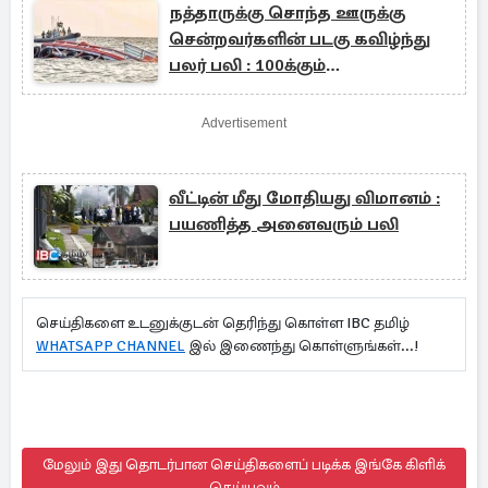
நத்தாருக்கு சொந்த ஊருக்கு
சென்றவர்களின் படகு கவிழ்ந்து
பலர் பலி : 100க்கும்
மேற்பட்டவர்கள் மாயம்
Advertisement
வீட்டின் மீது மோதியது விமானம் :
பயணித்த அனைவரும் பலி
செய்திகளை உடனுக்குடன் தெரிந்து கொள்ள IBC தமிழ்
WHATSAPP CHANNEL
இல் இணைந்து கொள்ளுங்கள்...!
மேலும் இது தொடர்பான செய்திகளைப் படிக்க இங்கே கிளிக்
செய்யவும்