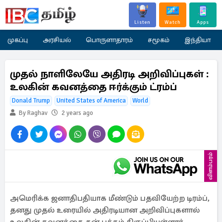
Listen
Watch
Apps
முகப்பு
அரசியல்
பொருளாதாரம்
சமூகம்
இந்தியா
முதல் நாளிலேயே அதிரடி அறிவிப்புகள் :
உலகின் கவனத்தை ஈர்க்கும் ட்ரம்ப்
Donald Trump
United States of America
World
By Raghav
2 years ago
விளம்பரம்
அமெரிக்க ஜனாதிபதியாக மீண்டும் பதவியேற்ற டிரம்ப்,
தனது முதல் உரையில் அதிரடியான அறிவிப்புகளால்