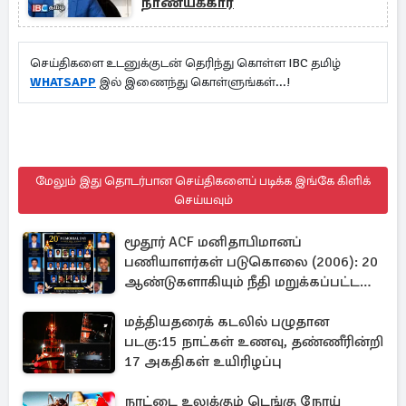
நாணயக்கார
செய்திகளை உடனுக்குடன் தெரிந்து கொள்ள IBC தமிழ்
WHATSAPP
இல் இணைந்து கொள்ளுங்கள்...!
மேலும் இது தொடர்பான செய்திகளைப் படிக்க இங்கே கிளிக்
செய்யவும்
மூதூர் ACF மனிதாபிமானப்
பணியாளர்கள் படுகொலை (2006): 20
ஆண்டுகளாகியும் நீதி மறுக்கப்பட்ட
மனிதாபிமானப் பேரவலம்
மத்தியதரைக் கடலில் பழுதான
படகு:15 நாட்கள் உணவு, தண்ணீரின்றி
17 அகதிகள் உயிரிழப்பு
நாட்டை உலுக்கும் டெங்கு நோய்