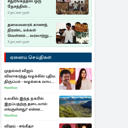
சதுரங்கத்தில் ஒரு
தேசத்தின்
தீர்க்கதரிசனம் :
2 நாட்கள் முன்
சுதுமலை பிரகடனம்
ஒரு வரலாற்றுப் பாடம்
தலைவரைக் காணத்
திரண்ட மக்கள்
வெள்ளம்... வரலாற்றுச்
சிறப்புமிக்க சுதுமலைப்
3 நாட்கள் முன்
பிரகடனம்…
ஏனைய செய்திகள்
முதல்வர் விஜய்
விவாகரத்து வழக்கில் புதிய
திருப்பம் - வழக்கை வாபஸ்
பெற்ற சங்கீதா!
Manithan
உலகில் இந்த நகரில்
இறப்பதற்கு தடையாம்:
எங்குள்ளது? என்ன
காரணம் தெரியுமா?
Manithan
விஜய் - சங்கீதா