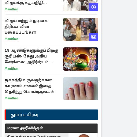
விஜய்க்கு உதயநிதி
ஸ்டாலின் பதிலடி
Manithan
விஜய் மற்றும் நடிகை
திரிஷாவின்
புகைப்படங்கள்
Manithan
18 ஆண்டுகளுக்குப் பிறகு
சூரியன்- கேது அரிய
சேர்க்கை: அதிர்ஷ்டம்
பெறும் 3 ராசிகள்!
Manithan
நகசுத்தி வருவதற்கான
காரணம் என்ன? இதை
தெரிந்து கொள்ளுங்கள்
Manithan
துயர் பகிர்வு
மரண அறிவித்தல்