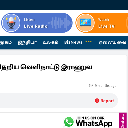
Listen
Watch
Live Radio
Live TV
மூகம்
இந்தியா
உலகம்
BizNews
ஏனையவை
New
ு சிதறிய வெளிநாட்டு இராணுவ
9 months ago
Report
விளம்பரம்