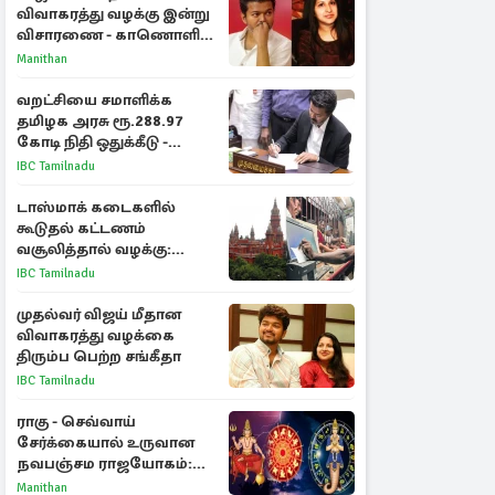
விவாகரத்து வழக்கு இன்று
விசாரணை - காணொளி
மூலம் ஆஜராக வாய்ப்பு
Manithan
வறட்சியை சமாளிக்க
தமிழக அரசு ரூ.288.97
கோடி நிதி ஒதுக்கீடு -
வெளியான அரசாணை
IBC Tamilnadu
டாஸ்மாக் கடைகளில்
கூடுதல் கட்டணம்
வசூலித்தால் வழக்கு:
சென்னை உயர்நீதிமன்றம்
IBC Tamilnadu
உத்தரவு
முதல்வர் விஜய் மீதான
விவாகரத்து வழக்கை
திரும்ப பெற்ற சங்கீதா
IBC Tamilnadu
ராகு - செவ்வாய்
சேர்க்கையால் உருவான
நவபஞ்சம ராஜயோகம்:
அதிர்ஷ்டம் பெறும் 3
Manithan