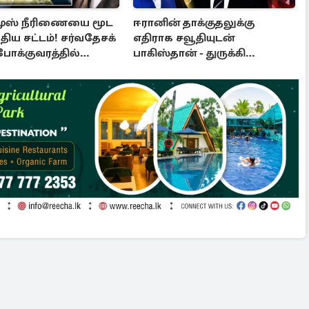
ுஸ் நீரிணையை மூட
ஈரானின் தாக்குதலுக்கு
ுதிய சட்டம்! சர்வதேசக்
எதிராக சவூதியுடன்
போக்குவரத்தில்
பாகிஸ்தான் - துருக்கி
ஒன்றிணைந்தன