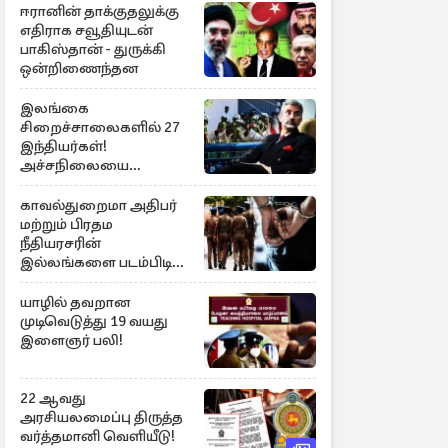
ஈரானின் தாக்குதலுக்கு
எதிராக சவூதியுடன்
பாகிஸ்தான் - துருக்கி
ஒன்றிணைந்தன
இலங்கை
சிறைச்சாலைகளில் 27
இந்தியர்கள்!
அச்சநிலையை
மையப்படுத்தி
ஜெயசங்கர் அறிக்கை
காவல்துறைமா அதிபர்
மற்றும் பிரதம
நீதியரசரின்
இல்லங்களை படம்பிடித்த
சந்தேக நபர் கைது!
யாழில் தவறான
முடிவெடுத்து 19 வயது
இளைஞர் பலி!
22 ஆவது
அரசியலமைப்பு திருத்த
வர்த்தமானி வெளியீடு!