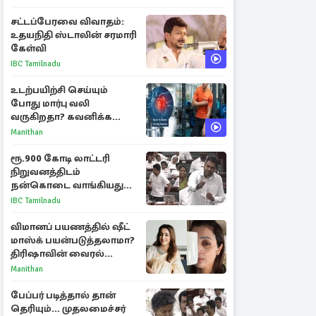
ராசிகள்!
சட்டப்பேரவை விவாதம்:
உதயநிதி ஸ்டாலின் சரமாரி
கேள்வி
IBC Tamilnadu
உடற்பயிற்சி செய்யும்
போது மார்பு வலி
வருகிறதா? கவனிக்க
வேண்டிய எச்சரிக்கை
Manithan
அறிகுறிகள்
ரூ.900 கோடி லாட்டரி
நிறுவனத்திடம்
நன்கொடை வாங்கியது
ஏன்? உதயநிதி - ஆதவ்
IBC Tamilnadu
விவாதம்
விமானப் பயணத்தில் ஷீட்
மாஸ்க் பயன்படுத்தலாமா?
திரிஷாவின் வைரல்
செல்ஃபிக்கு மருத்துவர்
Manithan
விளக்கம்
பேப்பர் படித்தால் தான்
தெரியும்... முதலமைச்சர்