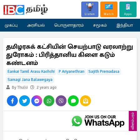
Listen
Watch
Apps
முகப்பு
அரசியல்
பொருளாதாரம்
சமூகம்
இந்தியா
தமிழரசுக் கட்சியின் செயற்பாடு வரலாற்று
துரோகம் : பிரித்தானிய கிளை கடும்
கண்டனம்
Ilankai Tamil Arasu Kachchi
P Ariyanethran
Sajith Premadasa
Samagi Jana Balawegaya
By Thulsi
2 years ago
விளம்பரம்