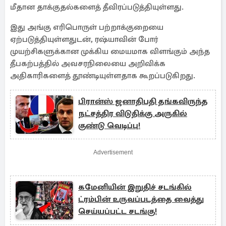
மீதான தாக்குதல்களைத் தீவிரப்படுத்தியுள்ளது.
இது அங்கு எரிபொருள் பற்றாக்குறையை
ஏற்படுத்தியுள்ளதுடன், ரஷ்யாவின் போர்
முயற்சிகளுக்கான முக்கிய மையமாக விளங்கும் அந்த
தீபகற்பத்தில் அவசரநிலையை அறிவிக்க
அதிகாரிகளைத் தூண்டியுள்ளதாக கூறப்படுகிறது.
பிரான்ஸ் ஜனாதிபதி தங்கவிருந்த
நட்சத்திர விடுதிக்கு அருகில்
குண்டு வெடிப்பு!
Advertisement
கமேனியின் இறுதிச் சடங்கில்
ட்ரம்பின் உருவப்படத்தை வைத்து
செய்யப்பட்ட சடங்கு!