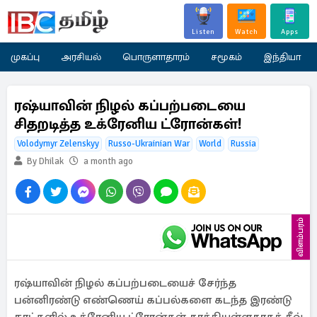
Listen
Watch
Apps
முகப்பு
அரசியல்
பொருளாதாரம்
சமூகம்
இந்தியா
ரஷ்யாவின் நிழல் கப்பற்படையை
சிதறடித்த உக்ரேனிய ட்ரோன்கள்!
Volodymyr Zelenskyy
Russo-Ukrainian War
World
Russia
By Dhilak
a month ago
விளம்பரம்
ரஷ்யாவின் நிழல் கப்பற்படையைச் சேர்ந்த
பன்னிரண்டு எண்ணெய் கப்பல்களை கடந்த இரண்டு