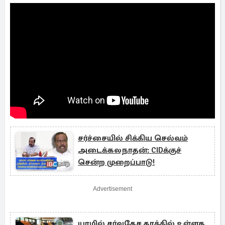
சர்ச்சையில் சிக்கிய செல்வம்
அடைக்கலநாதன்: CIDக்குச்
சென்ற முறைப்பாடு!
Advertisement
யாழில் சர்வதேச தரத்தில் உள்ளக