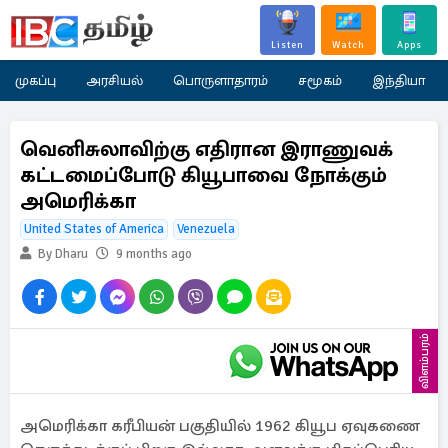
Listen
Watch
Apps
முகப்பு
அரசியல்
பொருளாதாரம்
சமூகம்
இந்தியா
வெனிசுலாவிற்கு எதிரான இராணுவக்
கட்டமைப்போடு கியூபாவை நோக்கும்
அமெரிக்கா
United States of America
Venezuela
By Dharu
9 months ago
விளம்பரம்
அமெரிக்கா கரீபியன் பகுதியில் 1962 கியூப ஏவுகணை