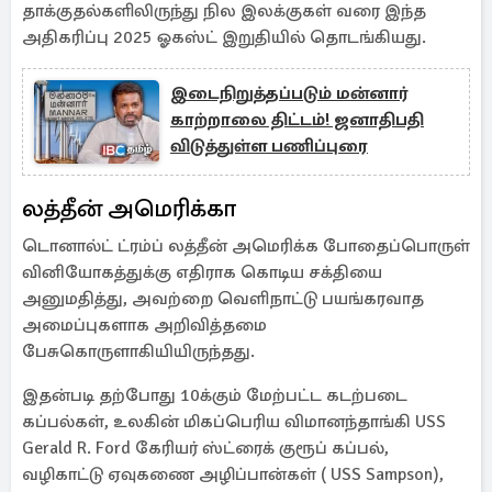
தாக்குதல்களிலிருந்து நில இலக்குகள் வரை இந்த
அதிகரிப்பு 2025 ஓகஸ்ட் இறுதியில் தொடங்கியது.
இடைநிறுத்தப்படும் மன்னார்
காற்றாலை திட்டம்! ஜனாதிபதி
விடுத்துள்ள பணிப்புரை
லத்தீன் அமெரிக்கா
டொனால்ட் ட்ரம்ப் லத்தீன் அமெரிக்க போதைப்பொருள்
வினியோகத்துக்கு எதிராக கொடிய சக்தியை
அனுமதித்து, அவற்றை வெளிநாட்டு பயங்கரவாத
அமைப்புகளாக அறிவித்தமை
பேசுகொருளாகியியிருந்தது.
இதன்படி தற்போது 10க்கும் மேற்பட்ட கடற்படை
கப்பல்கள், உலகின் மிகப்பெரிய விமானந்தாங்கி USS
Gerald R. Ford கேரியர் ஸ்ட்ரைக் குரூப் கப்பல்,
வழிகாட்டு ஏவுகணை அழிப்பான்கள் ( USS Sampson),