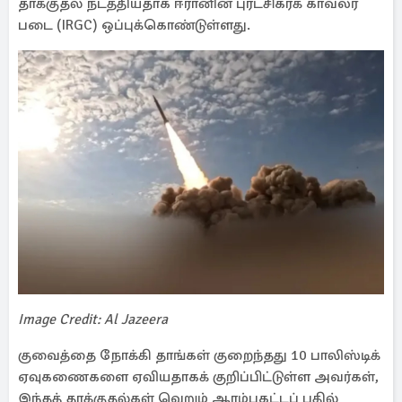
தாக்குதல் நடத்தியதாக ஈரானின் புரட்சிகரக் காவலர்
படை (IRGC) ஒப்புக்கொண்டுள்ளது.
Image Credit: Al Jazeera
குவைத்தை நோக்கி தாங்கள் குறைந்தது 10 பாலிஸ்டிக்
ஏவுகணைகளை ஏவியதாகக் குறிப்பிட்டுள்ள அவர்கள்,
இந்தத் தாக்குதல்கள் வெறும் ஆரம்பகட்டப் பதில்