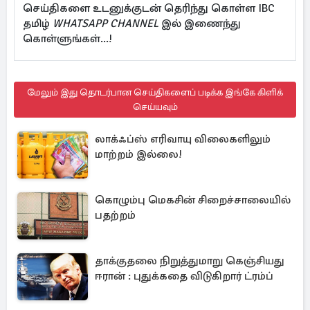
செய்திகளை உடனுக்குடன் தெரிந்து கொள்ள IBC
தமிழ்
WHATSAPP CHANNEL
இல் இணைந்து
கொள்ளுங்கள்...!
மேலும் இது தொடர்பான செய்திகளைப் படிக்க இங்கே கிளிக்
செய்யவும்
லாக்ஃப்ஸ் எரிவாயு விலைகளிலும்
மாற்றம் இல்லை!
கொழும்பு மெகசின் சிறைச்சாலையில்
பதற்றம்
தாக்குதலை நிறுத்துமாறு கெஞ்சியது
ஈரான் : புதுக்கதை விடுகிறார் ட்ரம்ப்