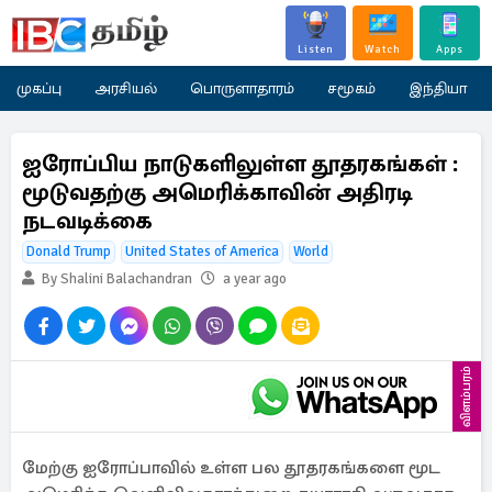
Listen
Watch
Apps
முகப்பு
அரசியல்
பொருளாதாரம்
சமூகம்
இந்தியா
ஐரோப்பிய நாடுகளிலுள்ள தூதரகங்கள் :
மூடுவதற்கு அமெரிக்காவின் அதிரடி
நடவடிக்கை
Donald Trump
United States of America
World
By Shalini Balachandran
a year ago
விளம்பரம்
மேற்கு ஐரோப்பாவில் உள்ள பல தூதரகங்களை மூட